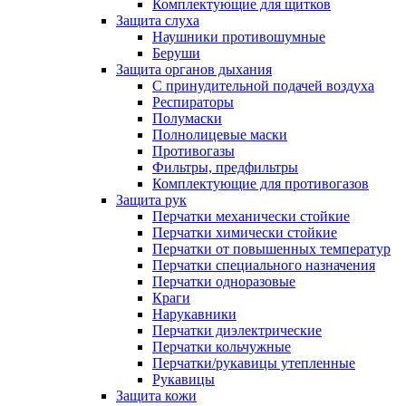
Комплектующие для щитков
Защита слуха
Наушники противошумные
Беруши
Защита органов дыхания
С принудительной подачей воздуха
Респираторы
Полумаски
Полнолицевые маски
Противогазы
Фильтры, предфильтры
Комплектующие для противогазов
Защита рук
Перчатки механически стойкие
Перчатки химически стойкие
Перчатки от повышенных температур
Перчатки специального назначения
Перчатки одноразовые
Краги
Нарукавники
Перчатки диэлектрические
Перчатки кольчужные
Перчатки/рукавицы утепленные
Рукавицы
Защита кожи