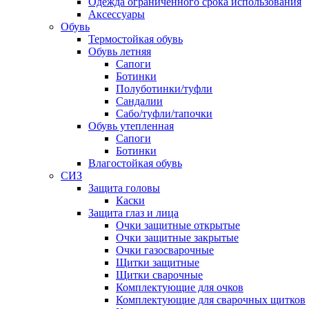
Одежда ограниченного срока использования
Аксессуары
Обувь
Термостойкая обувь
Обувь летняя
Сапоги
Ботинки
Полуботинки/туфли
Сандалии
Сабо/туфли/тапочки
Обувь утепленная
Сапоги
Ботинки
Влагостойкая обувь
СИЗ
Защита головы
Каски
Защита глаз и лица
Очки защитные открытые
Очки защитные закрытые
Очки газосварочные
Щитки защитные
Щитки сварочные
Комплектующие для очков
Комплектующие для сварочных щитков