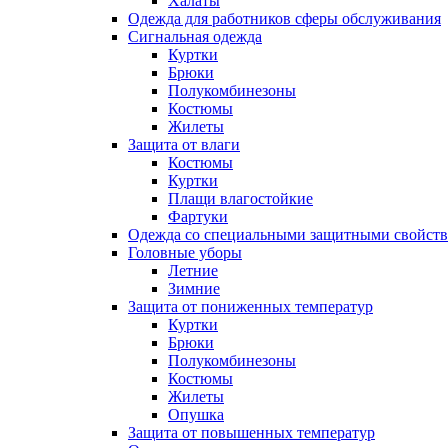
Халаты
Одежда для работников сферы обслуживания
Сигнальная одежда
Куртки
Брюки
Полукомбинезоны
Костюмы
Жилеты
Защита от влаги
Костюмы
Куртки
Плащи влагостойкие
Фартуки
Одежда со специальными защитными свойст
Головные уборы
Летние
Зимние
Защита от пониженных температур
Куртки
Брюки
Полукомбинезоны
Костюмы
Жилеты
Опушка
Защита от повышенных температур