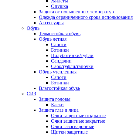
Жилеты
Опушка
Защита от повышенных температур
Одежда ограниченного срока использования
Аксессуары
Обувь
Термостойкая обувь
Обувь летняя
Сапоги
Ботинки
Полуботинки/туфли
Сандалии
Сабо/туфли/тапочки
Обувь утепленная
Сапоги
Ботинки
Влагостойкая обувь
СИЗ
Защита головы
Каски
Защита глаз и лица
Очки защитные открытые
Очки защитные закрытые
Очки газосварочные
Щитки защитные