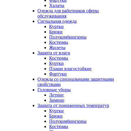
Фартуки
Халаты
Одежда для работников сферы
обслуживания
Сигнальная одежда
Куртки
Брюки
Полукомбинезоны
Костюмы
Жилеты
Защита от влаги
Костюмы
Куртки
Плащи влагостойкие
Фартуки
Одежда со специальными защитными
свойствами
Головные уборы
Летние
Зимние
Защита от пониженных температур
Куртки
Брюки
Полукомбинезоны
Костюмы