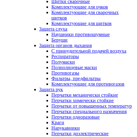
Щитки сварочные
Комплектующие для очков
Комплектующие для сварочных
щитков
Комплектующие для щитков
Защита слуха
Наушники противошумные
Беруши
Защита органов дыхания
С принудительной подачей воздуха
Респираторы
Полумаски
Полнолицевые маски
Противогазы
Фильтры, предфильтры
Комплектующие для противогазов
Защита рук
Перчатки механически стойкие
Перчатки химически стойкие
Перчатки от повышенных температур
Перчатки специального назначения
Перчатки одноразовые
Краги
Нарукавники
Перчатки диэлектрические