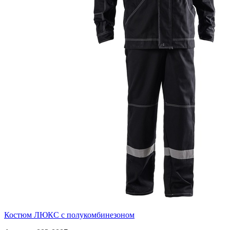
Костюм ЛЮКС с полукомбинезоном