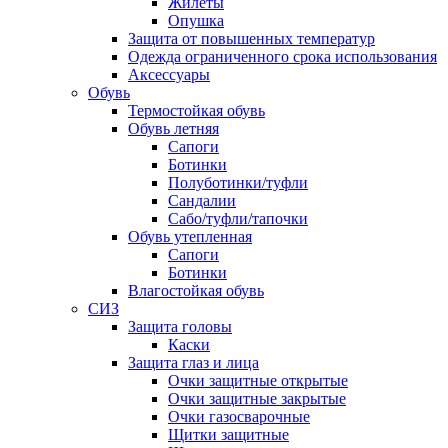
Жилеты
Опушка
Защита от повышенных температур
Одежда ограниченного срока использования
Аксессуары
Обувь
Термостойкая обувь
Обувь летняя
Сапоги
Ботинки
Полуботинки/туфли
Сандалии
Сабо/туфли/тапочки
Обувь утепленная
Сапоги
Ботинки
Влагостойкая обувь
СИЗ
Защита головы
Каски
Защита глаз и лица
Очки защитные открытые
Очки защитные закрытые
Очки газосварочные
Щитки защитные