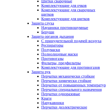
Щитки сварочные
Комплектующие для очков
Комплектующие для сварочных
щитков
Комплектующие для щитков
Защита слуха
Наушники противошумные
Беруши
Защита органов дыхания
С принудительной подачей воздуха
Респираторы
Полумаски
Полнолицевые маски
Противогазы
Фильтры, предфильтры
Комплектующие для противогазов
Защита рук
Перчатки механически стойкие
Перчатки химически стойкие
Перчатки от повышенных температур
Перчатки специального назначения
Перчатки одноразовые
Краги
Нарукавники
Перчатки диэлектрические