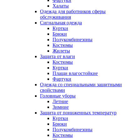
Фартуки
Халаты
Одежда для работников сферы
обслуживания
Сигнальная одежда
Куртки
Брюки
Полукомбинезоны
Костюмы
Жилеты
Защита от влаги
Костюмы
Куртки
Плащи влагостойкие
Фартуки
Одежда со специальными защитными
свойствами
Головные уборы
Летние
Зимние
Защита от пониженных температур
Куртки
Брюки
Полукомбинезоны
Костюмы