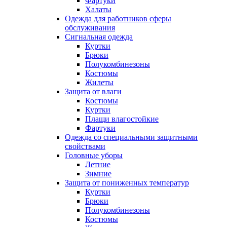
Фартуки
Халаты
Одежда для работников сферы
обслуживания
Сигнальная одежда
Куртки
Брюки
Полукомбинезоны
Костюмы
Жилеты
Защита от влаги
Костюмы
Куртки
Плащи влагостойкие
Фартуки
Одежда со специальными защитными
свойствами
Головные уборы
Летние
Зимние
Защита от пониженных температур
Куртки
Брюки
Полукомбинезоны
Костюмы