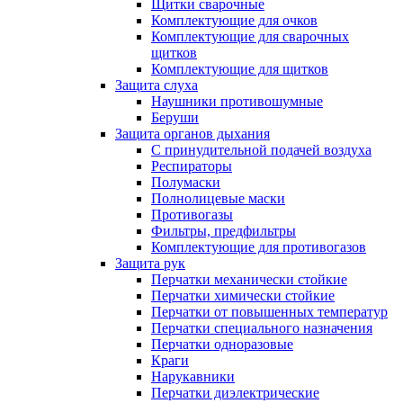
Щитки сварочные
Комплектующие для очков
Комплектующие для сварочных
щитков
Комплектующие для щитков
Защита слуха
Наушники противошумные
Беруши
Защита органов дыхания
С принудительной подачей воздуха
Респираторы
Полумаски
Полнолицевые маски
Противогазы
Фильтры, предфильтры
Комплектующие для противогазов
Защита рук
Перчатки механически стойкие
Перчатки химически стойкие
Перчатки от повышенных температур
Перчатки специального назначения
Перчатки одноразовые
Краги
Нарукавники
Перчатки диэлектрические