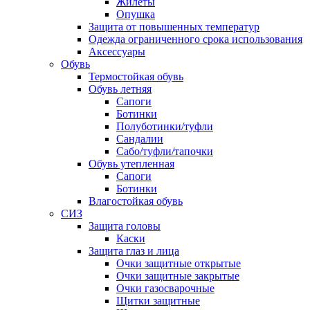
Жилеты
Опушка
Защита от повышенных температур
Одежда ограниченного срока использования
Аксессуары
Обувь
Термостойкая обувь
Обувь летняя
Сапоги
Ботинки
Полуботинки/туфли
Сандалии
Сабо/туфли/тапочки
Обувь утепленная
Сапоги
Ботинки
Влагостойкая обувь
СИЗ
Защита головы
Каски
Защита глаз и лица
Очки защитные открытые
Очки защитные закрытые
Очки газосварочные
Щитки защитные