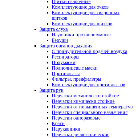
Щитки сварочные
Комплектующие для очков
Комплектующие для сварочных
щитков
Комплектующие для щитков
Защита слуха
Наушники противошумные
Беруши
Защита органов дыхания
С принудительной подачей воздуха
Респираторы
Полумаски
Полнолицевые маски
Противогазы
Фильтры, предфильтры
Комплектующие для противогазов
Защита рук
Перчатки механически стойкие
Перчатки химически стойкие
Перчатки от повышенных температур
Перчатки специального назначения
Перчатки одноразовые
Краги
Нарукавники
Перчатки диэлектрические