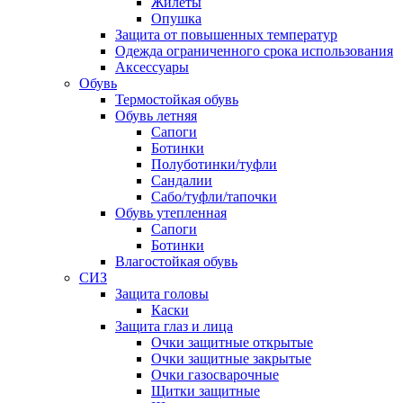
Жилеты
Опушка
Защита от повышенных температур
Одежда ограниченного срока использования
Аксессуары
Обувь
Термостойкая обувь
Обувь летняя
Сапоги
Ботинки
Полуботинки/туфли
Сандалии
Сабо/туфли/тапочки
Обувь утепленная
Сапоги
Ботинки
Влагостойкая обувь
СИЗ
Защита головы
Каски
Защита глаз и лица
Очки защитные открытые
Очки защитные закрытые
Очки газосварочные
Щитки защитные