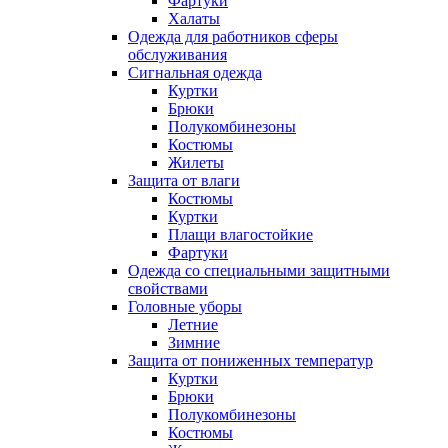
Фартуки
Халаты
Одежда для работников сферы
обслуживания
Сигнальная одежда
Куртки
Брюки
Полукомбинезоны
Костюмы
Жилеты
Защита от влаги
Костюмы
Куртки
Плащи влагостойкие
Фартуки
Одежда со специальными защитными
свойствами
Головные уборы
Летние
Зимние
Защита от пониженных температур
Куртки
Брюки
Полукомбинезоны
Костюмы