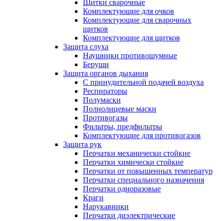
Щитки сварочные
Комплектующие для очков
Комплектующие для сварочных
щитков
Комплектующие для щитков
Защита слуха
Наушники противошумные
Беруши
Защита органов дыхания
С принудительной подачей воздуха
Респираторы
Полумаски
Полнолицевые маски
Противогазы
Фильтры, предфильтры
Комплектующие для противогазов
Защита рук
Перчатки механически стойкие
Перчатки химически стойкие
Перчатки от повышенных температур
Перчатки специального назначения
Перчатки одноразовые
Краги
Нарукавники
Перчатки диэлектрические