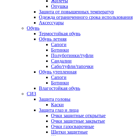
Жилеты
Опушка
Защита от повышенных температур
Одежда ограниченного срока использования
Аксессуары
Обувь
Термостойкая обувь
Обувь летняя
Сапоги
Ботинки
Полуботинки/туфли
Сандалии
Сабо/туфли/тапочки
Обувь утепленная
Сапоги
Ботинки
Влагостойкая обувь
СИЗ
Защита головы
Каски
Защита глаз и лица
Очки защитные открытые
Очки защитные закрытые
Очки газосварочные
Щитки защитные