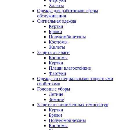
Фартуки
Халаты
Одежда для работников сферы
обслуживания
Сигнальная одежда
Куртки
Брюки
Полукомбинезоны
Костюмы
Жилеты
Защита от влаги
Костюмы
Куртки
Плащи влагостойкие
Фартуки
Одежда со специальными защитными
свойствами
Головные уборы
Летние
Зимние
Защита от пониженных температур
Куртки
Брюки
Полукомбинезоны
Костюмы