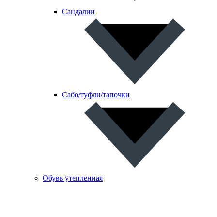
Сандалии
Сабо/туфли/тапочки
Обувь утепленная