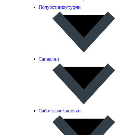
Полуботинки/туфли
Сандалии
Сабо/туфли/тапочки