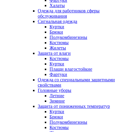
Фартуки
Халаты
Одежда для работников сферы
обслуживания
Сигнальная одежда
Куртки
Брюки
Полукомбинезоны
Костюмы
Жилеты
Защита от влаги
Костюмы
Куртки
Плащи влагостойкие
Фартуки
Одежда со специальными защитными
свойствами
Головные уборы
Летние
Зимние
Защита от пониженных температур
Куртки
Брюки
Полукомбинезоны
Костюмы