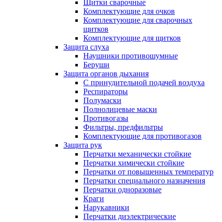
Щитки сварочные
Комплектующие для очков
Комплектующие для сварочных
щитков
Комплектующие для щитков
Защита слуха
Наушники противошумные
Беруши
Защита органов дыхания
С принудительной подачей воздуха
Респираторы
Полумаски
Полнолицевые маски
Противогазы
Фильтры, предфильтры
Комплектующие для противогазов
Защита рук
Перчатки механически стойкие
Перчатки химически стойкие
Перчатки от повышенных температур
Перчатки специального назначения
Перчатки одноразовые
Краги
Нарукавники
Перчатки диэлектрические