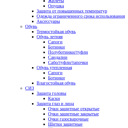
Жилеты
Опушка
Защита от повышенных температур
Одежда ограниченного срока использования
Аксессуары
Обувь
Термостойкая обувь
Обувь летняя
Сапоги
Ботинки
Полуботинки/туфли
Сандалии
Сабо/туфли/тапочки
Обувь утепленная
Сапоги
Ботинки
Влагостойкая обувь
СИЗ
Защита головы
Каски
Защита глаз и лица
Очки защитные открытые
Очки защитные закрытые
Очки газосварочные
Щитки защитные