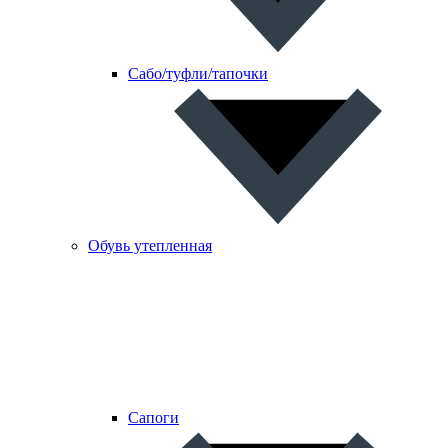
Сабо/туфли/тапочки
Обувь утепленная
Сапоги