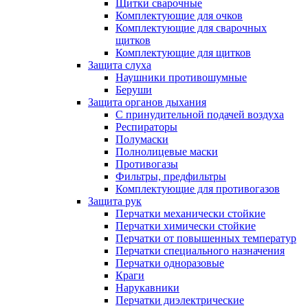
Щитки сварочные
Комплектующие для очков
Комплектующие для сварочных
щитков
Комплектующие для щитков
Защита слуха
Наушники противошумные
Беруши
Защита органов дыхания
С принудительной подачей воздуха
Респираторы
Полумаски
Полнолицевые маски
Противогазы
Фильтры, предфильтры
Комплектующие для противогазов
Защита рук
Перчатки механически стойкие
Перчатки химически стойкие
Перчатки от повышенных температур
Перчатки специального назначения
Перчатки одноразовые
Краги
Нарукавники
Перчатки диэлектрические