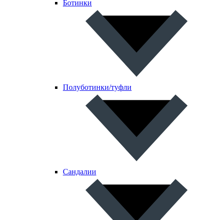
Ботинки
Полуботинки/туфли
Сандалии