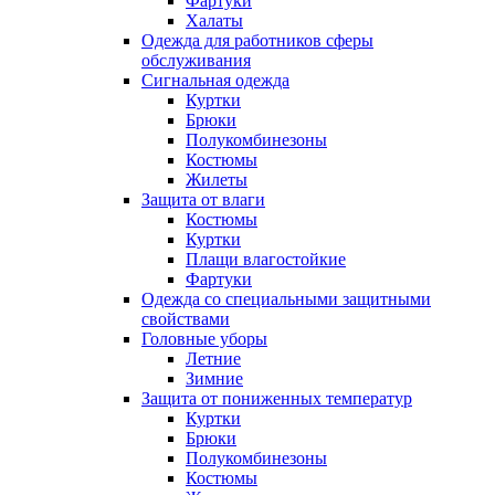
Фартуки
Халаты
Одежда для работников сферы
обслуживания
Сигнальная одежда
Куртки
Брюки
Полукомбинезоны
Костюмы
Жилеты
Защита от влаги
Костюмы
Куртки
Плащи влагостойкие
Фартуки
Одежда со специальными защитными
свойствами
Головные уборы
Летние
Зимние
Защита от пониженных температур
Куртки
Брюки
Полукомбинезоны
Костюмы