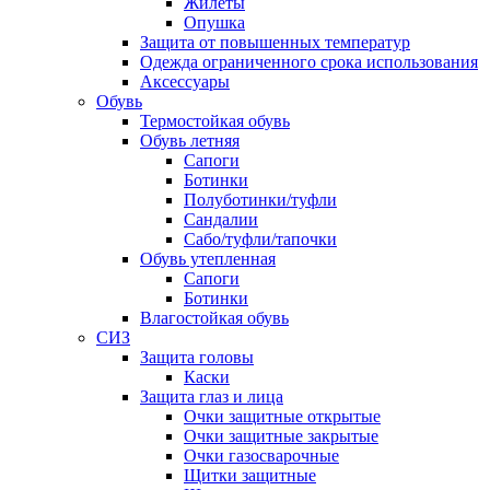
Жилеты
Опушка
Защита от повышенных температур
Одежда ограниченного срока использования
Аксессуары
Обувь
Термостойкая обувь
Обувь летняя
Сапоги
Ботинки
Полуботинки/туфли
Сандалии
Сабо/туфли/тапочки
Обувь утепленная
Сапоги
Ботинки
Влагостойкая обувь
СИЗ
Защита головы
Каски
Защита глаз и лица
Очки защитные открытые
Очки защитные закрытые
Очки газосварочные
Щитки защитные