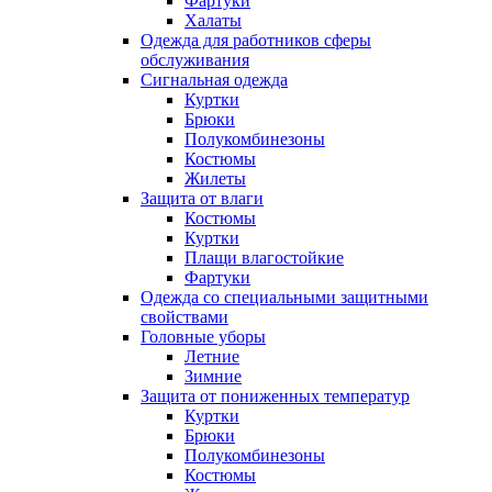
Фартуки
Халаты
Одежда для работников сферы
обслуживания
Сигнальная одежда
Куртки
Брюки
Полукомбинезоны
Костюмы
Жилеты
Защита от влаги
Костюмы
Куртки
Плащи влагостойкие
Фартуки
Одежда со специальными защитными
свойствами
Головные уборы
Летние
Зимние
Защита от пониженных температур
Куртки
Брюки
Полукомбинезоны
Костюмы