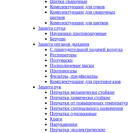
Щитки сварочные
Комплектующие для очков
Комплектующие для сварочных
щитков
Комплектующие для щитков
Защита слуха
Наушники противошумные
Беруши
Защита органов дыхания
С принудительной подачей воздуха
Респираторы
Полумаски
Полнолицевые маски
Противогазы
Фильтры, предфильтры
Комплектующие для противогазов
Защита рук
Перчатки механически стойкие
Перчатки химически стойкие
Перчатки от повышенных температур
Перчатки специального назначения
Перчатки одноразовые
Краги
Нарукавники
Перчатки диэлектрические