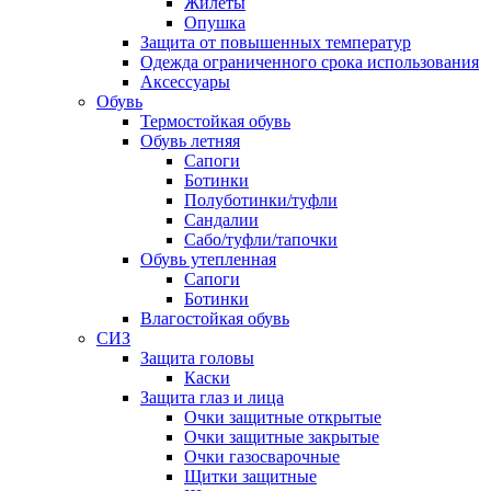
Жилеты
Опушка
Защита от повышенных температур
Одежда ограниченного срока использования
Аксессуары
Обувь
Термостойкая обувь
Обувь летняя
Сапоги
Ботинки
Полуботинки/туфли
Сандалии
Сабо/туфли/тапочки
Обувь утепленная
Сапоги
Ботинки
Влагостойкая обувь
СИЗ
Защита головы
Каски
Защита глаз и лица
Очки защитные открытые
Очки защитные закрытые
Очки газосварочные
Щитки защитные