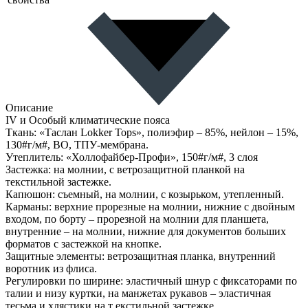
Описание
IV и Особый климатические пояса
Ткань: «Таслан Lokker Tops», полиэфир – 85%, нейлон – 15%,
130#г/м#, ВО, ТПУ-мембрана.
Утеплитель: «Холлофайбер-Профи», 150#г/м#, 3 слоя
Застежка: на молнии, с ветрозащитной планкой на
текстильной застежке.
Капюшон: съемный, на молнии, с козырьком, утепленный.
Карманы: верхние прорезные на молнии, нижние с двойным
входом, по борту – прорезной на молнии для планшета,
внутренние – на молнии, нижние для документов больших
форматов с застежкой на кнопке.
Защитные элементы: ветрозащитная планка, внутренний
воротник из флиса.
Регулировки по ширине: эластичный шнур с фиксаторами по
талии и низу куртки, на манжетах рукавов – эластичная
тесьма и хлястики на т екстильной застежке.