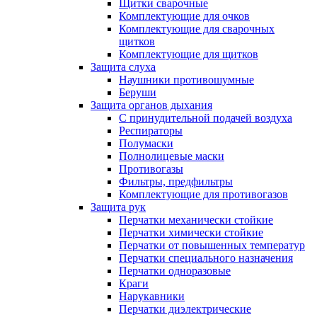
Щитки сварочные
Комплектующие для очков
Комплектующие для сварочных
щитков
Комплектующие для щитков
Защита слуха
Наушники противошумные
Беруши
Защита органов дыхания
С принудительной подачей воздуха
Респираторы
Полумаски
Полнолицевые маски
Противогазы
Фильтры, предфильтры
Комплектующие для противогазов
Защита рук
Перчатки механически стойкие
Перчатки химически стойкие
Перчатки от повышенных температур
Перчатки специального назначения
Перчатки одноразовые
Краги
Нарукавники
Перчатки диэлектрические