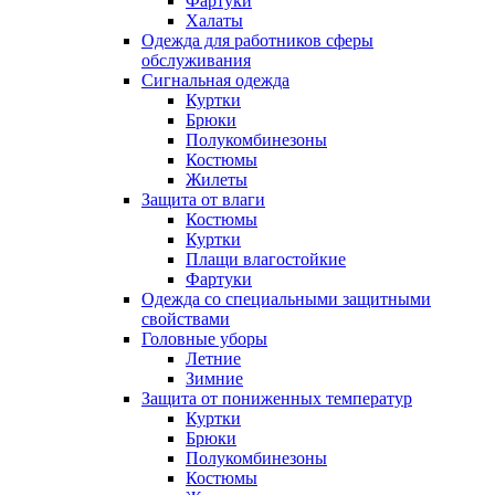
Фартуки
Халаты
Одежда для работников сферы
обслуживания
Сигнальная одежда
Куртки
Брюки
Полукомбинезоны
Костюмы
Жилеты
Защита от влаги
Костюмы
Куртки
Плащи влагостойкие
Фартуки
Одежда со специальными защитными
свойствами
Головные уборы
Летние
Зимние
Защита от пониженных температур
Куртки
Брюки
Полукомбинезоны
Костюмы