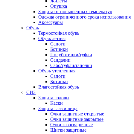
Жилеты
Опушка
Защита от повышенных температур
Одежда ограниченного срока использования
Аксессуары
Обувь
Термостойкая обувь
Обувь летняя
Сапоги
Ботинки
Полуботинки/туфли
Сандалии
Сабо/туфли/тапочки
Обувь утепленная
Сапоги
Ботинки
Влагостойкая обувь
СИЗ
Защита головы
Каски
Защита глаз и лица
Очки защитные открытые
Очки защитные закрытые
Очки газосварочные
Щитки защитные