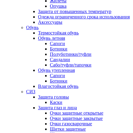
Жилеты
Опушка
Защита от повышенных температур
Одежда ограниченного срока использования
Аксессуары
Обувь
Термостойкая обувь
Обувь летняя
Сапоги
Ботинки
Полуботинки/туфли
Сандалии
Сабо/туфли/тапочки
Обувь утепленная
Сапоги
Ботинки
Влагостойкая обувь
СИЗ
Защита головы
Каски
Защита глаз и лица
Очки защитные открытые
Очки защитные закрытые
Очки газосварочные
Щитки защитные