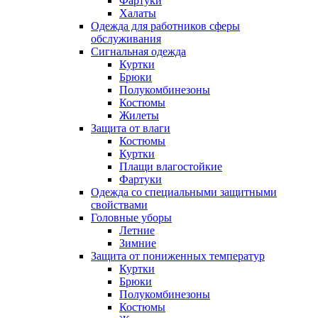
Фартуки
Халаты
Одежда для работников сферы
обслуживания
Сигнальная одежда
Куртки
Брюки
Полукомбинезоны
Костюмы
Жилеты
Защита от влаги
Костюмы
Куртки
Плащи влагостойкие
Фартуки
Одежда со специальными защитными
свойствами
Головные уборы
Летние
Зимние
Защита от пониженных температур
Куртки
Брюки
Полукомбинезоны
Костюмы