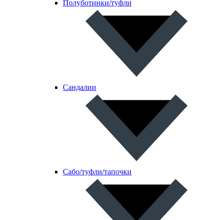
Полуботинки/туфли
Сандалии
Сабо/туфли/тапочки