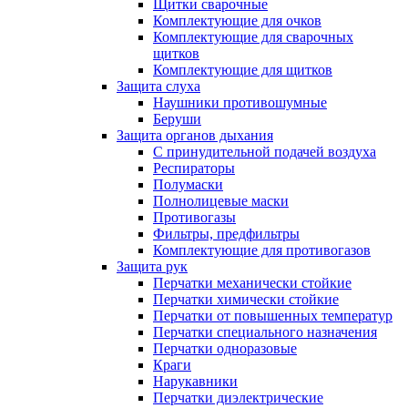
Щитки сварочные
Комплектующие для очков
Комплектующие для сварочных
щитков
Комплектующие для щитков
Защита слуха
Наушники противошумные
Беруши
Защита органов дыхания
С принудительной подачей воздуха
Респираторы
Полумаски
Полнолицевые маски
Противогазы
Фильтры, предфильтры
Комплектующие для противогазов
Защита рук
Перчатки механически стойкие
Перчатки химически стойкие
Перчатки от повышенных температур
Перчатки специального назначения
Перчатки одноразовые
Краги
Нарукавники
Перчатки диэлектрические