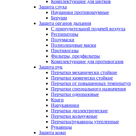
Комплектующие для щитков
Защита слуха
Наушники противошумные
Беруши
Защита органов дыхания
С принудительной подачей воздуха
Респираторы
Полумаски
Полнолицевые маски
Противогазы
Фильтры, предфильтры
Комплектующие для противогазов
Защита рук
Перчатки механически стойкие
Перчатки химически стойкие
Перчатки от повышенных температур
Перчатки специального назначения
Перчатки одноразовые
Краги
Нарукавники
Перчатки диэлектрические
Перчатки кольчужные
Перчатки/рукавицы утепленные
Рукавицы
Защита кожи