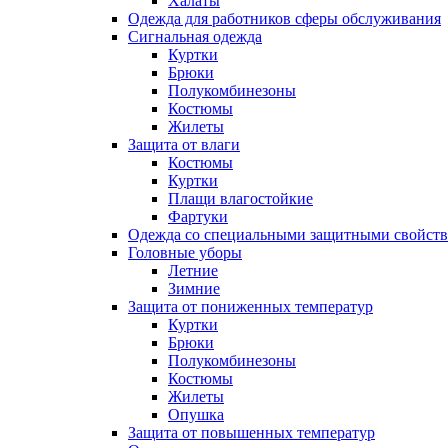
Халаты
Одежда для работников сферы обслуживания
Сигнальная одежда
Куртки
Брюки
Полукомбинезоны
Костюмы
Жилеты
Защита от влаги
Костюмы
Куртки
Плащи влагостойкие
Фартуки
Одежда со специальными защитными свойст
Головные уборы
Летние
Зимние
Защита от пониженных температур
Куртки
Брюки
Полукомбинезоны
Костюмы
Жилеты
Опушка
Защита от повышенных температур