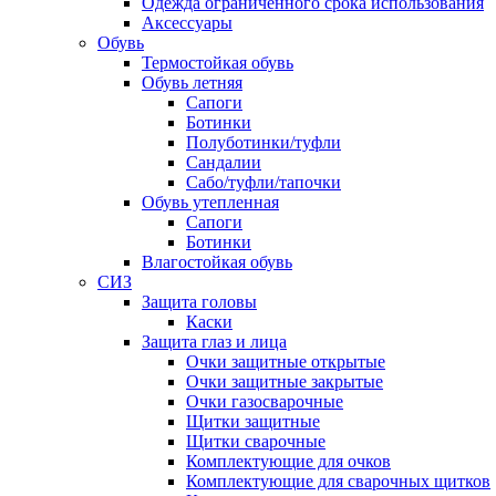
Одежда ограниченного срока использования
Аксессуары
Обувь
Термостойкая обувь
Обувь летняя
Сапоги
Ботинки
Полуботинки/туфли
Сандалии
Сабо/туфли/тапочки
Обувь утепленная
Сапоги
Ботинки
Влагостойкая обувь
СИЗ
Защита головы
Каски
Защита глаз и лица
Очки защитные открытые
Очки защитные закрытые
Очки газосварочные
Щитки защитные
Щитки сварочные
Комплектующие для очков
Комплектующие для сварочных щитков