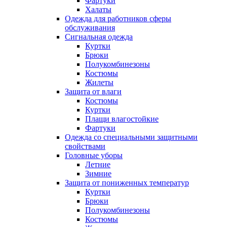
Фартуки
Халаты
Одежда для работников сферы
обслуживания
Сигнальная одежда
Куртки
Брюки
Полукомбинезоны
Костюмы
Жилеты
Защита от влаги
Костюмы
Куртки
Плащи влагостойкие
Фартуки
Одежда со специальными защитными
свойствами
Головные уборы
Летние
Зимние
Защита от пониженных температур
Куртки
Брюки
Полукомбинезоны
Костюмы