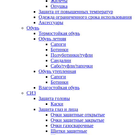
Жилеты
Опушка
Защита от повышенных температур
Одежда ограниченного срока использования
Аксессуары
Обувь
Термостойкая обувь
Обувь летняя
Сапоги
Ботинки
Полуботинки/туфли
Сандалии
Сабо/туфли/тапочки
Обувь утепленная
Сапоги
Ботинки
Влагостойкая обувь
СИЗ
Защита головы
Каски
Защита глаз и лица
Очки защитные открытые
Очки защитные закрытые
Очки газосварочные
Щитки защитные