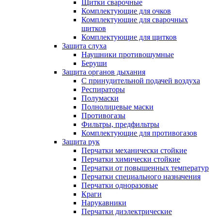
Щитки сварочные
Комплектующие для очков
Комплектующие для сварочных
щитков
Комплектующие для щитков
Защита слуха
Наушники противошумные
Беруши
Защита органов дыхания
С принудительной подачей воздуха
Респираторы
Полумаски
Полнолицевые маски
Противогазы
Фильтры, предфильтры
Комплектующие для противогазов
Защита рук
Перчатки механически стойкие
Перчатки химически стойкие
Перчатки от повышенных температур
Перчатки специального назначения
Перчатки одноразовые
Краги
Нарукавники
Перчатки диэлектрические