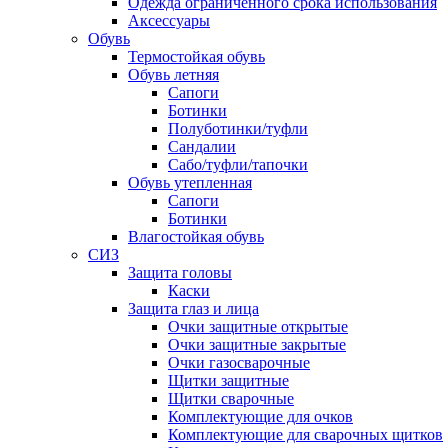
Одежда ограниченного срока использования
Аксессуары
Обувь
Термостойкая обувь
Обувь летняя
Сапоги
Ботинки
Полуботинки/туфли
Сандалии
Сабо/туфли/тапочки
Обувь утепленная
Сапоги
Ботинки
Влагостойкая обувь
СИЗ
Защита головы
Каски
Защита глаз и лица
Очки защитные открытые
Очки защитные закрытые
Очки газосварочные
Щитки защитные
Щитки сварочные
Комплектующие для очков
Комплектующие для сварочных щитков