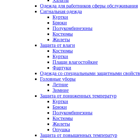
Халаты
Одежда для работников сферы обслуживания
Сигнальная одежда
Куртки
Брюки
Полукомбинезоны
Костюмы
Жилеты
Защита от влаги
Костюмы
Куртки
Плащи влагостойкие
Фартуки
Одежда со специальными защитными свойст
Головные уборы
Летние
Зимние
Защита от пониженных температур
Куртки
Брюки
Полукомбинезоны
Костюмы
Жилеты
Опушка
Защита от повышенных температур