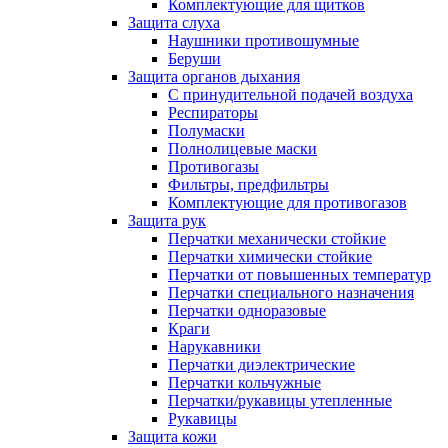
Комплектующие для щитков
Защита слуха
Наушники противошумные
Беруши
Защита органов дыхания
С принудительной подачей воздуха
Респираторы
Полумаски
Полнолицевые маски
Противогазы
Фильтры, предфильтры
Комплектующие для противогазов
Защита рук
Перчатки механически стойкие
Перчатки химически стойкие
Перчатки от повышенных температур
Перчатки специального назначения
Перчатки одноразовые
Краги
Нарукавники
Перчатки диэлектрические
Перчатки кольчужные
Перчатки/рукавицы утепленные
Рукавицы
Защита кожи