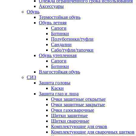
Одежда ограниченного срока использования
Аксессуары
Обувь
Термостойкая обувь
Обувь летняя
Сапоги
Ботинки
Полуботинки/туфли
Сандалии
Сабо/туфли/тапочки
Обувь утепленная
Сапоги
Ботинки
Влагостойкая обувь
СИЗ
Защита головы
Каски
Защита глаз и лица
Очки защитные открытые
Очки защитные закрытые
Очки газосварочные
Щитки защитные
Щитки сварочные
Комплектующие для очков
Комплектующие для сварочных щитков