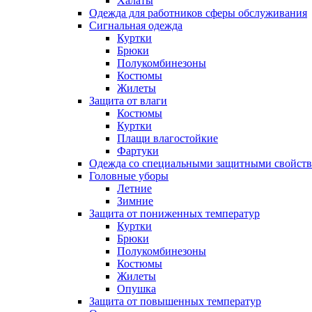
Халаты
Одежда для работников сферы обслуживания
Сигнальная одежда
Куртки
Брюки
Полукомбинезоны
Костюмы
Жилеты
Защита от влаги
Костюмы
Куртки
Плащи влагостойкие
Фартуки
Одежда со специальными защитными свойст
Головные уборы
Летние
Зимние
Защита от пониженных температур
Куртки
Брюки
Полукомбинезоны
Костюмы
Жилеты
Опушка
Защита от повышенных температур