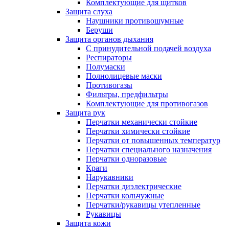
Комплектующие для щитков
Защита слуха
Наушники противошумные
Беруши
Защита органов дыхания
С принудительной подачей воздуха
Респираторы
Полумаски
Полнолицевые маски
Противогазы
Фильтры, предфильтры
Комплектующие для противогазов
Защита рук
Перчатки механически стойкие
Перчатки химически стойкие
Перчатки от повышенных температур
Перчатки специального назначения
Перчатки одноразовые
Краги
Нарукавники
Перчатки диэлектрические
Перчатки кольчужные
Перчатки/рукавицы утепленные
Рукавицы
Защита кожи