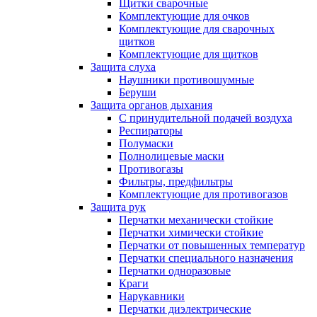
Щитки сварочные
Комплектующие для очков
Комплектующие для сварочных
щитков
Комплектующие для щитков
Защита слуха
Наушники противошумные
Беруши
Защита органов дыхания
С принудительной подачей воздуха
Респираторы
Полумаски
Полнолицевые маски
Противогазы
Фильтры, предфильтры
Комплектующие для противогазов
Защита рук
Перчатки механически стойкие
Перчатки химически стойкие
Перчатки от повышенных температур
Перчатки специального назначения
Перчатки одноразовые
Краги
Нарукавники
Перчатки диэлектрические