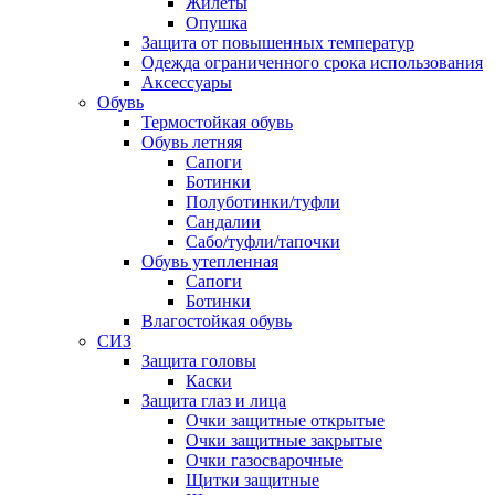
Жилеты
Опушка
Защита от повышенных температур
Одежда ограниченного срока использования
Аксессуары
Обувь
Термостойкая обувь
Обувь летняя
Сапоги
Ботинки
Полуботинки/туфли
Сандалии
Сабо/туфли/тапочки
Обувь утепленная
Сапоги
Ботинки
Влагостойкая обувь
СИЗ
Защита головы
Каски
Защита глаз и лица
Очки защитные открытые
Очки защитные закрытые
Очки газосварочные
Щитки защитные