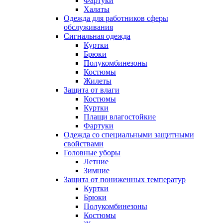
Фартуки
Халаты
Одежда для работников сферы
обслуживания
Сигнальная одежда
Куртки
Брюки
Полукомбинезоны
Костюмы
Жилеты
Защита от влаги
Костюмы
Куртки
Плащи влагостойкие
Фартуки
Одежда со специальными защитными
свойствами
Головные уборы
Летние
Зимние
Защита от пониженных температур
Куртки
Брюки
Полукомбинезоны
Костюмы