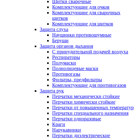
Щитки сварочные
Комплектующие для очков
Комплектующие для сварочных
щитков
Комплектующие для щитков
Защита слуха
Наушники противошумные
Беруши
Защита органов дыхания
С принудительной подачей воздуха
Респираторы
Полумаски
Полнолицевые маски
Противогазы
Фильтры, предфильтры
Комплектующие для противогазов
Защита рук
Перчатки механически стойкие
Перчатки химически стойкие
Перчатки от повышенных температур
Перчатки специального назначения
Перчатки одноразовые
Краги
Нарукавники
Перчатки диэлектрические