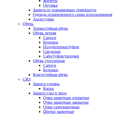
Жилеты
Опушка
Защита от повышенных температур
Одежда ограниченного срока использования
Аксессуары
Обувь
Термостойкая обувь
Обувь летняя
Сапоги
Ботинки
Полуботинки/туфли
Сандалии
Сабо/туфли/тапочки
Обувь утепленная
Сапоги
Ботинки
Влагостойкая обувь
СИЗ
Защита головы
Каски
Защита глаз и лица
Очки защитные открытые
Очки защитные закрытые
Очки газосварочные
Щитки защитные