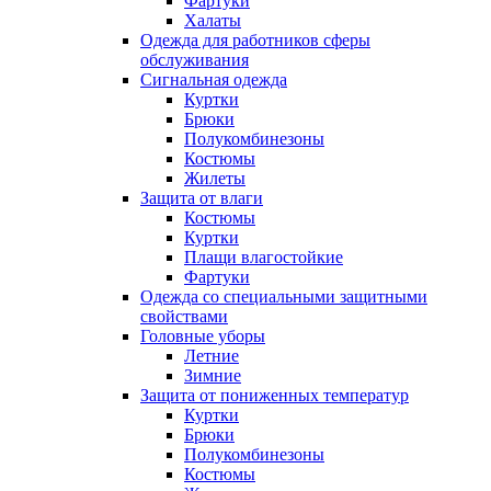
Фартуки
Халаты
Одежда для работников сферы
обслуживания
Сигнальная одежда
Куртки
Брюки
Полукомбинезоны
Костюмы
Жилеты
Защита от влаги
Костюмы
Куртки
Плащи влагостойкие
Фартуки
Одежда со специальными защитными
свойствами
Головные уборы
Летние
Зимние
Защита от пониженных температур
Куртки
Брюки
Полукомбинезоны
Костюмы