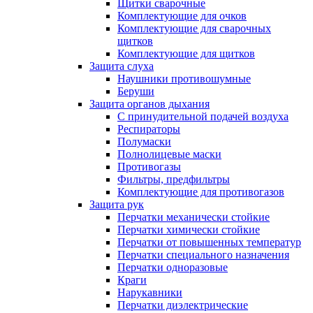
Щитки сварочные
Комплектующие для очков
Комплектующие для сварочных
щитков
Комплектующие для щитков
Защита слуха
Наушники противошумные
Беруши
Защита органов дыхания
С принудительной подачей воздуха
Респираторы
Полумаски
Полнолицевые маски
Противогазы
Фильтры, предфильтры
Комплектующие для противогазов
Защита рук
Перчатки механически стойкие
Перчатки химически стойкие
Перчатки от повышенных температур
Перчатки специального назначения
Перчатки одноразовые
Краги
Нарукавники
Перчатки диэлектрические