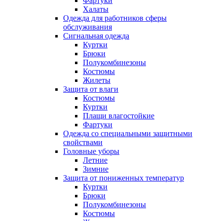
Фартуки
Халаты
Одежда для работников сферы
обслуживания
Сигнальная одежда
Куртки
Брюки
Полукомбинезоны
Костюмы
Жилеты
Защита от влаги
Костюмы
Куртки
Плащи влагостойкие
Фартуки
Одежда со специальными защитными
свойствами
Головные уборы
Летние
Зимние
Защита от пониженных температур
Куртки
Брюки
Полукомбинезоны
Костюмы