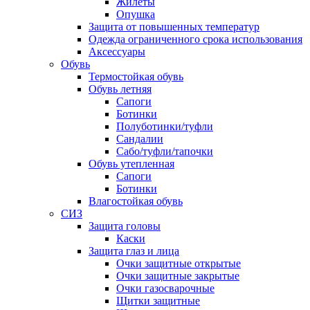
Жилеты
Опушка
Защита от повышенных температур
Одежда ограниченного срока использования
Аксессуары
Обувь
Термостойкая обувь
Обувь летняя
Сапоги
Ботинки
Полуботинки/туфли
Сандалии
Сабо/туфли/тапочки
Обувь утепленная
Сапоги
Ботинки
Влагостойкая обувь
СИЗ
Защита головы
Каски
Защита глаз и лица
Очки защитные открытые
Очки защитные закрытые
Очки газосварочные
Щитки защитные