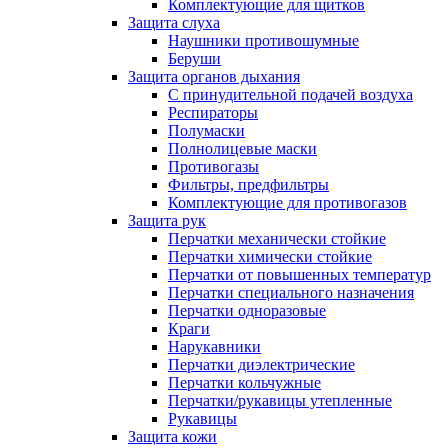
Комплектующие для щитков
Защита слуха
Наушники противошумные
Беруши
Защита органов дыхания
С принудительной подачей воздуха
Респираторы
Полумаски
Полнолицевые маски
Противогазы
Фильтры, предфильтры
Комплектующие для противогазов
Защита рук
Перчатки механически стойкие
Перчатки химически стойкие
Перчатки от повышенных температур
Перчатки специального назначения
Перчатки одноразовые
Краги
Нарукавники
Перчатки диэлектрические
Перчатки кольчужные
Перчатки/рукавицы утепленные
Рукавицы
Защита кожи