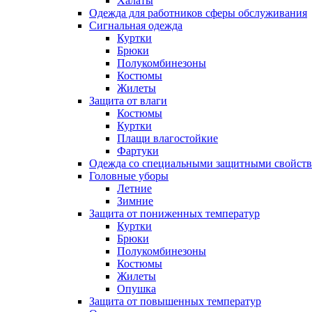
Халаты
Одежда для работников сферы обслуживания
Сигнальная одежда
Куртки
Брюки
Полукомбинезоны
Костюмы
Жилеты
Защита от влаги
Костюмы
Куртки
Плащи влагостойкие
Фартуки
Одежда со специальными защитными свойст
Головные уборы
Летние
Зимние
Защита от пониженных температур
Куртки
Брюки
Полукомбинезоны
Костюмы
Жилеты
Опушка
Защита от повышенных температур