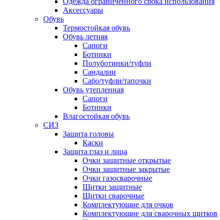
Одежда ограниченного срока использования
Аксессуары
Обувь
Термостойкая обувь
Обувь летняя
Сапоги
Ботинки
Полуботинки/туфли
Сандалии
Сабо/туфли/тапочки
Обувь утепленная
Сапоги
Ботинки
Влагостойкая обувь
СИЗ
Защита головы
Каски
Защита глаз и лица
Очки защитные открытые
Очки защитные закрытые
Очки газосварочные
Щитки защитные
Щитки сварочные
Комплектующие для очков
Комплектующие для сварочных щитков