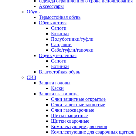
Одежда ограниченного срока использования
Аксессуары
Обувь
Термостойкая обувь
Обувь летняя
Сапоги
Ботинки
Полуботинки/туфли
Сандалии
Сабо/туфли/тапочки
Обувь утепленная
Сапоги
Ботинки
Влагостойкая обувь
СИЗ
Защита головы
Каски
Защита глаз и лица
Очки защитные открытые
Очки защитные закрытые
Очки газосварочные
Щитки защитные
Щитки сварочные
Комплектующие для очков
Комплектующие для сварочных щитков