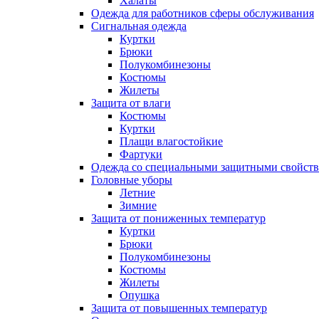
Халаты
Одежда для работников сферы обслуживания
Сигнальная одежда
Куртки
Брюки
Полукомбинезоны
Костюмы
Жилеты
Защита от влаги
Костюмы
Куртки
Плащи влагостойкие
Фартуки
Одежда со специальными защитными свойст
Головные уборы
Летние
Зимние
Защита от пониженных температур
Куртки
Брюки
Полукомбинезоны
Костюмы
Жилеты
Опушка
Защита от повышенных температур