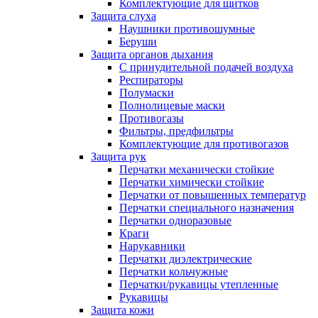
Комплектующие для щитков
Защита слуха
Наушники противошумные
Беруши
Защита органов дыхания
С принудительной подачей воздуха
Респираторы
Полумаски
Полнолицевые маски
Противогазы
Фильтры, предфильтры
Комплектующие для противогазов
Защита рук
Перчатки механически стойкие
Перчатки химически стойкие
Перчатки от повышенных температур
Перчатки специального назначения
Перчатки одноразовые
Краги
Нарукавники
Перчатки диэлектрические
Перчатки кольчужные
Перчатки/рукавицы утепленные
Рукавицы
Защита кожи