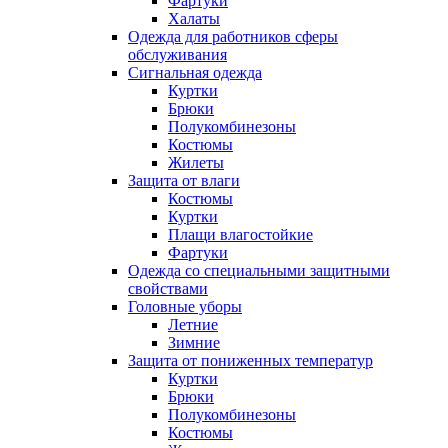
Фартуки
Халаты
Одежда для работников сферы
обслуживания
Сигнальная одежда
Куртки
Брюки
Полукомбинезоны
Костюмы
Жилеты
Защита от влаги
Костюмы
Куртки
Плащи влагостойкие
Фартуки
Одежда со специальными защитными
свойствами
Головные уборы
Летние
Зимние
Защита от пониженных температур
Куртки
Брюки
Полукомбинезоны
Костюмы