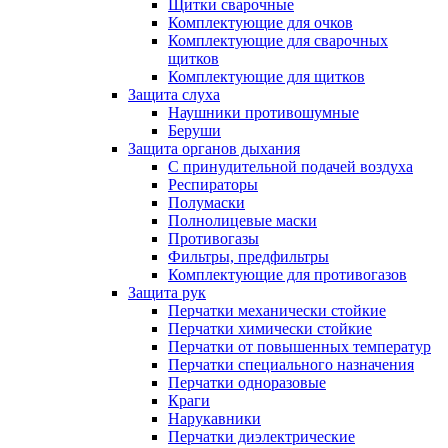
Щитки сварочные
Комплектующие для очков
Комплектующие для сварочных
щитков
Комплектующие для щитков
Защита слуха
Наушники противошумные
Беруши
Защита органов дыхания
С принудительной подачей воздуха
Респираторы
Полумаски
Полнолицевые маски
Противогазы
Фильтры, предфильтры
Комплектующие для противогазов
Защита рук
Перчатки механически стойкие
Перчатки химически стойкие
Перчатки от повышенных температур
Перчатки специального назначения
Перчатки одноразовые
Краги
Нарукавники
Перчатки диэлектрические