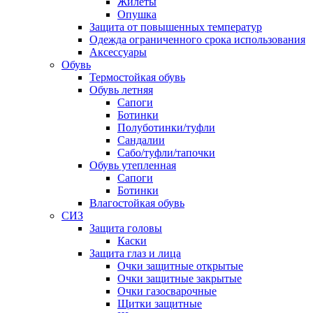
Жилеты
Опушка
Защита от повышенных температур
Одежда ограниченного срока использования
Аксессуары
Обувь
Термостойкая обувь
Обувь летняя
Сапоги
Ботинки
Полуботинки/туфли
Сандалии
Сабо/туфли/тапочки
Обувь утепленная
Сапоги
Ботинки
Влагостойкая обувь
СИЗ
Защита головы
Каски
Защита глаз и лица
Очки защитные открытые
Очки защитные закрытые
Очки газосварочные
Щитки защитные