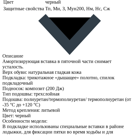
Цвет
черный
Защитные свойства
Тп, Ми, З, Мун200, Нм, Нс, Сж
Описание
Амортизирующая вставка в пяточной части снимает
усталость.
Верх обуви: натуральная гладкая кожа
Подкладка: трикотажное «дышащее» полотно, спилок
подкладочный
Подносок: композит (200 Дж)
Тип подошвы: трехслойная
Подошва: полиуретан/термополиуретан/ термополиуретан (от
-35 °C до +120 °C)
Метод крепления: литьевой
Цвет: черный
Особенности модели:
В подкладке использованы специальные вставки в районе
лодыжки, для фиксации пятки во время ходьбы и для