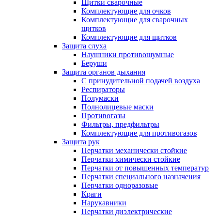
Щитки сварочные
Комплектующие для очков
Комплектующие для сварочных
щитков
Комплектующие для щитков
Защита слуха
Наушники противошумные
Беруши
Защита органов дыхания
С принудительной подачей воздуха
Респираторы
Полумаски
Полнолицевые маски
Противогазы
Фильтры, предфильтры
Комплектующие для противогазов
Защита рук
Перчатки механически стойкие
Перчатки химически стойкие
Перчатки от повышенных температур
Перчатки специального назначения
Перчатки одноразовые
Краги
Нарукавники
Перчатки диэлектрические