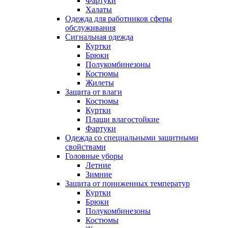
Фартуки
Халаты
Одежда для работников сферы
обслуживания
Сигнальная одежда
Куртки
Брюки
Полукомбинезоны
Костюмы
Жилеты
Защита от влаги
Костюмы
Куртки
Плащи влагостойкие
Фартуки
Одежда со специальными защитными
свойствами
Головные уборы
Летние
Зимние
Защита от пониженных температур
Куртки
Брюки
Полукомбинезоны
Костюмы