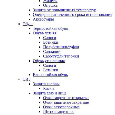
Жилеты
Опушка
Защита от повышенных температур
Одежда ограниченного срока использования
Аксессуары
Обувь
Термостойкая обувь
Обувь летняя
Сапоги
Ботинки
Полуботинки/туфли
Сандалии
Сабо/туфли/тапочки
Обувь утепленная
Сапоги
Ботинки
Влагостойкая обувь
СИЗ
Защита головы
Каски
Защита глаз и лица
Очки защитные открытые
Очки защитные закрытые
Очки газосварочные
Щитки защитные