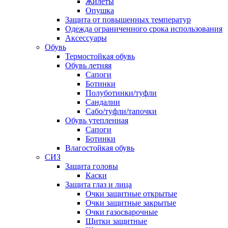
Жилеты
Опушка
Защита от повышенных температур
Одежда ограниченного срока использования
Аксессуары
Обувь
Термостойкая обувь
Обувь летняя
Сапоги
Ботинки
Полуботинки/туфли
Сандалии
Сабо/туфли/тапочки
Обувь утепленная
Сапоги
Ботинки
Влагостойкая обувь
СИЗ
Защита головы
Каски
Защита глаз и лица
Очки защитные открытые
Очки защитные закрытые
Очки газосварочные
Щитки защитные