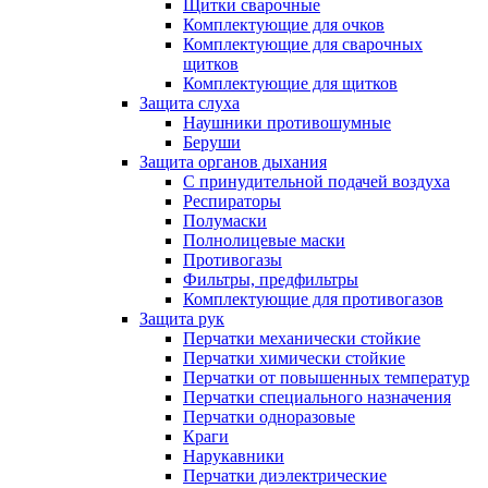
Щитки сварочные
Комплектующие для очков
Комплектующие для сварочных
щитков
Комплектующие для щитков
Защита слуха
Наушники противошумные
Беруши
Защита органов дыхания
С принудительной подачей воздуха
Респираторы
Полумаски
Полнолицевые маски
Противогазы
Фильтры, предфильтры
Комплектующие для противогазов
Защита рук
Перчатки механически стойкие
Перчатки химически стойкие
Перчатки от повышенных температур
Перчатки специального назначения
Перчатки одноразовые
Краги
Нарукавники
Перчатки диэлектрические