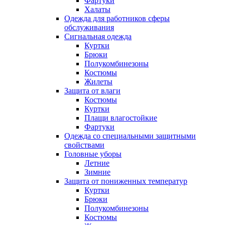
Фартуки
Халаты
Одежда для работников сферы
обслуживания
Сигнальная одежда
Куртки
Брюки
Полукомбинезоны
Костюмы
Жилеты
Защита от влаги
Костюмы
Куртки
Плащи влагостойкие
Фартуки
Одежда со специальными защитными
свойствами
Головные уборы
Летние
Зимние
Защита от пониженных температур
Куртки
Брюки
Полукомбинезоны
Костюмы