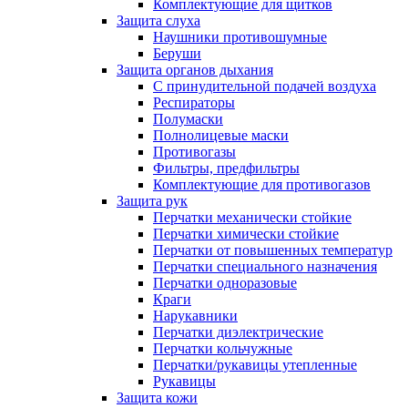
Комплектующие для щитков
Защита слуха
Наушники противошумные
Беруши
Защита органов дыхания
С принудительной подачей воздуха
Респираторы
Полумаски
Полнолицевые маски
Противогазы
Фильтры, предфильтры
Комплектующие для противогазов
Защита рук
Перчатки механически стойкие
Перчатки химически стойкие
Перчатки от повышенных температур
Перчатки специального назначения
Перчатки одноразовые
Краги
Нарукавники
Перчатки диэлектрические
Перчатки кольчужные
Перчатки/рукавицы утепленные
Рукавицы
Защита кожи