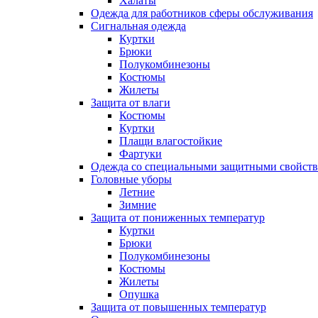
Халаты
Одежда для работников сферы обслуживания
Сигнальная одежда
Куртки
Брюки
Полукомбинезоны
Костюмы
Жилеты
Защита от влаги
Костюмы
Куртки
Плащи влагостойкие
Фартуки
Одежда со специальными защитными свойст
Головные уборы
Летние
Зимние
Защита от пониженных температур
Куртки
Брюки
Полукомбинезоны
Костюмы
Жилеты
Опушка
Защита от повышенных температур