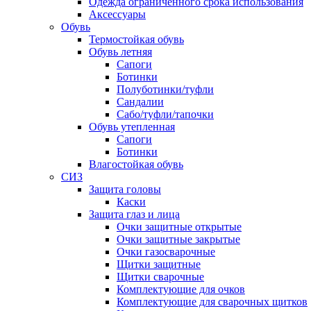
Одежда ограниченного срока использования
Аксессуары
Обувь
Термостойкая обувь
Обувь летняя
Сапоги
Ботинки
Полуботинки/туфли
Сандалии
Сабо/туфли/тапочки
Обувь утепленная
Сапоги
Ботинки
Влагостойкая обувь
СИЗ
Защита головы
Каски
Защита глаз и лица
Очки защитные открытые
Очки защитные закрытые
Очки газосварочные
Щитки защитные
Щитки сварочные
Комплектующие для очков
Комплектующие для сварочных щитков