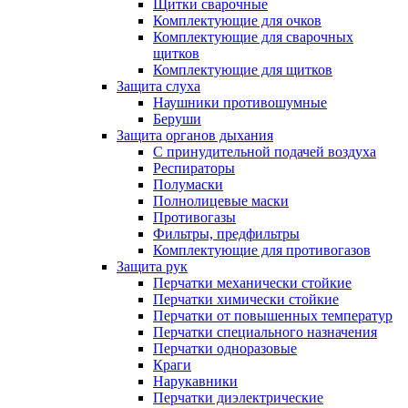
Щитки сварочные
Комплектующие для очков
Комплектующие для сварочных
щитков
Комплектующие для щитков
Защита слуха
Наушники противошумные
Беруши
Защита органов дыхания
С принудительной подачей воздуха
Респираторы
Полумаски
Полнолицевые маски
Противогазы
Фильтры, предфильтры
Комплектующие для противогазов
Защита рук
Перчатки механически стойкие
Перчатки химически стойкие
Перчатки от повышенных температур
Перчатки специального назначения
Перчатки одноразовые
Краги
Нарукавники
Перчатки диэлектрические