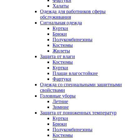
Фартуки
Халаты
Одежда для работников сферы
обслуживания
Сигнальная одежда
Куртки
Брюки
Полукомбинезоны
Костюмы
Жилеты
Защита от влаги
Костюмы
Куртки
Плащи влагостойкие
Фартуки
Одежда со специальными защитными
свойствами
Головные уборы
Летние
Зимние
Защита от пониженных температур
Куртки
Брюки
Полукомбинезоны
Костюмы