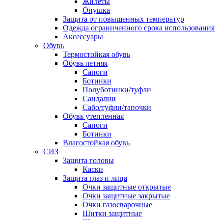
Жилеты
Опушка
Защита от повышенных температур
Одежда ограниченного срока использования
Аксессуары
Обувь
Термостойкая обувь
Обувь летняя
Сапоги
Ботинки
Полуботинки/туфли
Сандалии
Сабо/туфли/тапочки
Обувь утепленная
Сапоги
Ботинки
Влагостойкая обувь
СИЗ
Защита головы
Каски
Защита глаз и лица
Очки защитные открытые
Очки защитные закрытые
Очки газосварочные
Щитки защитные