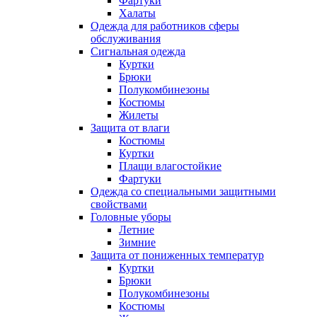
Фартуки
Халаты
Одежда для работников сферы
обслуживания
Сигнальная одежда
Куртки
Брюки
Полукомбинезоны
Костюмы
Жилеты
Защита от влаги
Костюмы
Куртки
Плащи влагостойкие
Фартуки
Одежда со специальными защитными
свойствами
Головные уборы
Летние
Зимние
Защита от пониженных температур
Куртки
Брюки
Полукомбинезоны
Костюмы