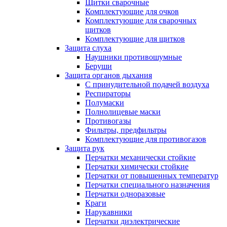
Щитки сварочные
Комплектующие для очков
Комплектующие для сварочных
щитков
Комплектующие для щитков
Защита слуха
Наушники противошумные
Беруши
Защита органов дыхания
С принудительной подачей воздуха
Респираторы
Полумаски
Полнолицевые маски
Противогазы
Фильтры, предфильтры
Комплектующие для противогазов
Защита рук
Перчатки механически стойкие
Перчатки химически стойкие
Перчатки от повышенных температур
Перчатки специального назначения
Перчатки одноразовые
Краги
Нарукавники
Перчатки диэлектрические