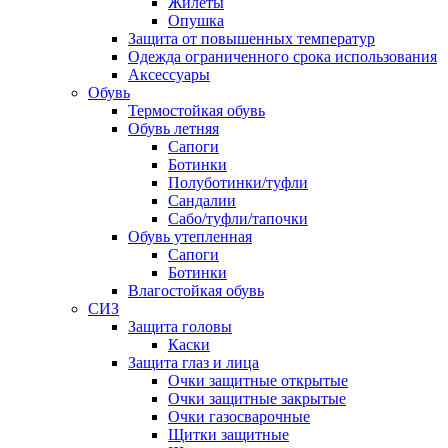
Жилеты
Опушка
Защита от повышенных температур
Одежда ограниченного срока использования
Аксессуары
Обувь
Термостойкая обувь
Обувь летняя
Сапоги
Ботинки
Полуботинки/туфли
Сандалии
Сабо/туфли/тапочки
Обувь утепленная
Сапоги
Ботинки
Влагостойкая обувь
СИЗ
Защита головы
Каски
Защита глаз и лица
Очки защитные открытые
Очки защитные закрытые
Очки газосварочные
Щитки защитные