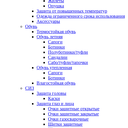
Жилеты
Опушка
Защита от повышенных температур
Одежда ограниченного срока использования
Аксессуары
Обувь
Термостойкая обувь
Обувь летняя
Сапоги
Ботинки
Полуботинки/туфли
Сандалии
Сабо/туфли/тапочки
Обувь утепленная
Сапоги
Ботинки
Влагостойкая обувь
СИЗ
Защита головы
Каски
Защита глаз и лица
Очки защитные открытые
Очки защитные закрытые
Очки газосварочные
Щитки защитные