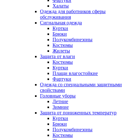
Фартуки
Халаты
Одежда для работников сферы
обслуживания
Сигнальная одежда
Куртки
Брюки
Полукомбинезоны
Костюмы
Жилеты
Защита от влаги
Костюмы
Куртки
Плащи влагостойкие
Фартуки
Одежда со специальными защитными
свойствами
Головные уборы
Летние
Зимние
Защита от пониженных температур
Куртки
Брюки
Полукомбинезоны
Костюмы