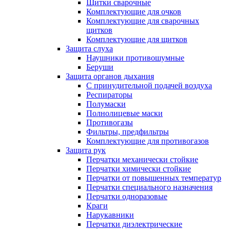
Щитки сварочные
Комплектующие для очков
Комплектующие для сварочных
щитков
Комплектующие для щитков
Защита слуха
Наушники противошумные
Беруши
Защита органов дыхания
С принудительной подачей воздуха
Респираторы
Полумаски
Полнолицевые маски
Противогазы
Фильтры, предфильтры
Комплектующие для противогазов
Защита рук
Перчатки механически стойкие
Перчатки химически стойкие
Перчатки от повышенных температур
Перчатки специального назначения
Перчатки одноразовые
Краги
Нарукавники
Перчатки диэлектрические