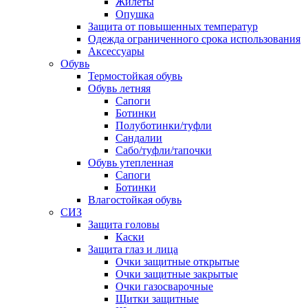
Жилеты
Опушка
Защита от повышенных температур
Одежда ограниченного срока использования
Аксессуары
Обувь
Термостойкая обувь
Обувь летняя
Сапоги
Ботинки
Полуботинки/туфли
Сандалии
Сабо/туфли/тапочки
Обувь утепленная
Сапоги
Ботинки
Влагостойкая обувь
СИЗ
Защита головы
Каски
Защита глаз и лица
Очки защитные открытые
Очки защитные закрытые
Очки газосварочные
Щитки защитные