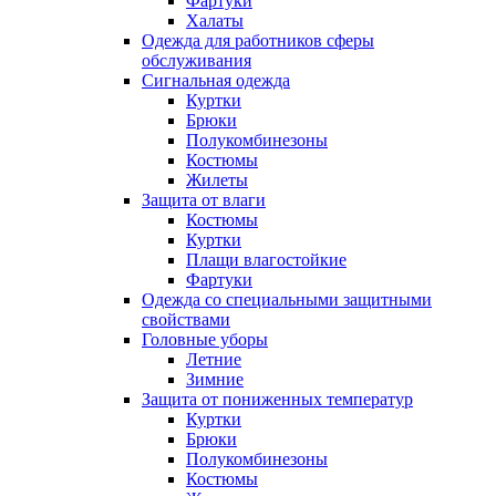
Фартуки
Халаты
Одежда для работников сферы
обслуживания
Сигнальная одежда
Куртки
Брюки
Полукомбинезоны
Костюмы
Жилеты
Защита от влаги
Костюмы
Куртки
Плащи влагостойкие
Фартуки
Одежда со специальными защитными
свойствами
Головные уборы
Летние
Зимние
Защита от пониженных температур
Куртки
Брюки
Полукомбинезоны
Костюмы