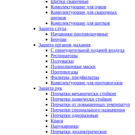
Щитки сварочные
Комплектующие для очков
Комплектующие для сварочных
щитков
Комплектующие для щитков
Защита слуха
Наушники противошумные
Беруши
Защита органов дыхания
С принудительной подачей воздуха
Респираторы
Полумаски
Полнолицевые маски
Противогазы
Фильтры, предфильтры
Комплектующие для противогазов
Защита рук
Перчатки механически стойкие
Перчатки химически стойкие
Перчатки от повышенных температур
Перчатки специального назначения
Перчатки одноразовые
Краги
Нарукавники
Перчатки диэлектрические