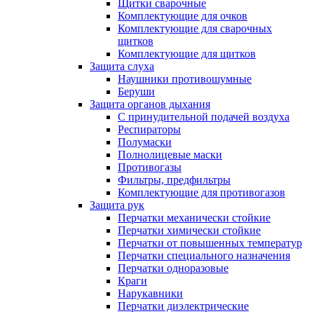
Щитки сварочные
Комплектующие для очков
Комплектующие для сварочных
щитков
Комплектующие для щитков
Защита слуха
Наушники противошумные
Беруши
Защита органов дыхания
С принудительной подачей воздуха
Респираторы
Полумаски
Полнолицевые маски
Противогазы
Фильтры, предфильтры
Комплектующие для противогазов
Защита рук
Перчатки механически стойкие
Перчатки химически стойкие
Перчатки от повышенных температур
Перчатки специального назначения
Перчатки одноразовые
Краги
Нарукавники
Перчатки диэлектрические