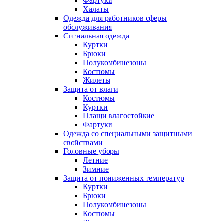
Фартуки
Халаты
Одежда для работников сферы
обслуживания
Сигнальная одежда
Куртки
Брюки
Полукомбинезоны
Костюмы
Жилеты
Защита от влаги
Костюмы
Куртки
Плащи влагостойкие
Фартуки
Одежда со специальными защитными
свойствами
Головные уборы
Летние
Зимние
Защита от пониженных температур
Куртки
Брюки
Полукомбинезоны
Костюмы