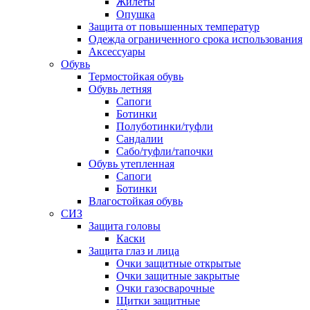
Жилеты
Опушка
Защита от повышенных температур
Одежда ограниченного срока использования
Аксессуары
Обувь
Термостойкая обувь
Обувь летняя
Сапоги
Ботинки
Полуботинки/туфли
Сандалии
Сабо/туфли/тапочки
Обувь утепленная
Сапоги
Ботинки
Влагостойкая обувь
СИЗ
Защита головы
Каски
Защита глаз и лица
Очки защитные открытые
Очки защитные закрытые
Очки газосварочные
Щитки защитные