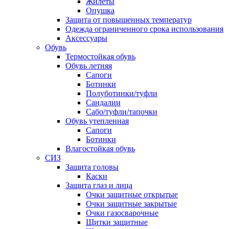
Жилеты
Опушка
Защита от повышенных температур
Одежда ограниченного срока использования
Аксессуары
Обувь
Термостойкая обувь
Обувь летняя
Сапоги
Ботинки
Полуботинки/туфли
Сандалии
Сабо/туфли/тапочки
Обувь утепленная
Сапоги
Ботинки
Влагостойкая обувь
СИЗ
Защита головы
Каски
Защита глаз и лица
Очки защитные открытые
Очки защитные закрытые
Очки газосварочные
Щитки защитные