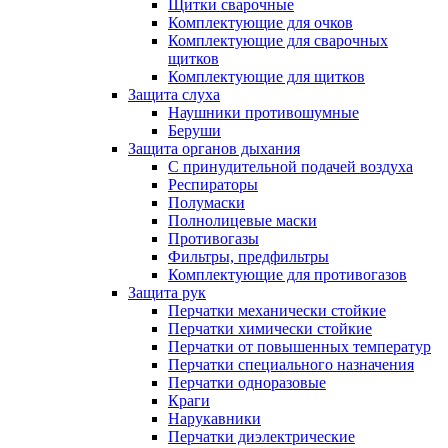
Щитки сварочные
Комплектующие для очков
Комплектующие для сварочных
щитков
Комплектующие для щитков
Защита слуха
Наушники противошумные
Беруши
Защита органов дыхания
С принудительной подачей воздуха
Респираторы
Полумаски
Полнолицевые маски
Противогазы
Фильтры, предфильтры
Комплектующие для противогазов
Защита рук
Перчатки механически стойкие
Перчатки химически стойкие
Перчатки от повышенных температур
Перчатки специального назначения
Перчатки одноразовые
Краги
Нарукавники
Перчатки диэлектрические