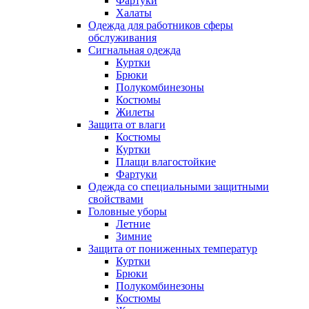
Фартуки
Халаты
Одежда для работников сферы
обслуживания
Сигнальная одежда
Куртки
Брюки
Полукомбинезоны
Костюмы
Жилеты
Защита от влаги
Костюмы
Куртки
Плащи влагостойкие
Фартуки
Одежда со специальными защитными
свойствами
Головные уборы
Летние
Зимние
Защита от пониженных температур
Куртки
Брюки
Полукомбинезоны
Костюмы