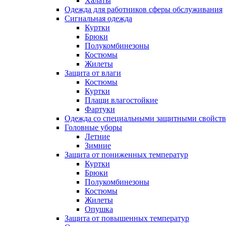
Халаты
Одежда для работников сферы обслуживания
Сигнальная одежда
Куртки
Брюки
Полукомбинезоны
Костюмы
Жилеты
Защита от влаги
Костюмы
Куртки
Плащи влагостойкие
Фартуки
Одежда со специальными защитными свойст
Головные уборы
Летние
Зимние
Защита от пониженных температур
Куртки
Брюки
Полукомбинезоны
Костюмы
Жилеты
Опушка
Защита от повышенных температур