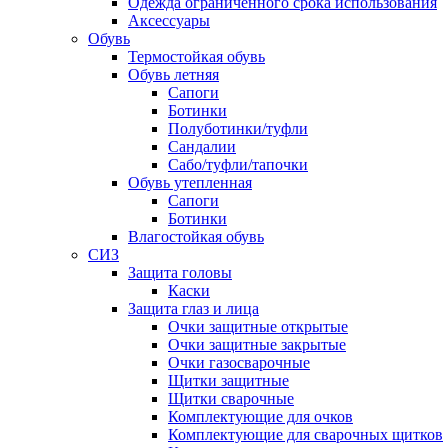
Одежда ограниченного срока использования
Аксессуары
Обувь
Термостойкая обувь
Обувь летняя
Сапоги
Ботинки
Полуботинки/туфли
Сандалии
Сабо/туфли/тапочки
Обувь утепленная
Сапоги
Ботинки
Влагостойкая обувь
СИЗ
Защита головы
Каски
Защита глаз и лица
Очки защитные открытые
Очки защитные закрытые
Очки газосварочные
Щитки защитные
Щитки сварочные
Комплектующие для очков
Комплектующие для сварочных щитков