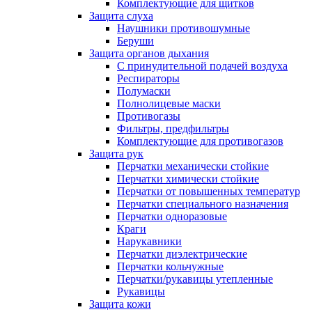
Комплектующие для щитков
Защита слуха
Наушники противошумные
Беруши
Защита органов дыхания
С принудительной подачей воздуха
Респираторы
Полумаски
Полнолицевые маски
Противогазы
Фильтры, предфильтры
Комплектующие для противогазов
Защита рук
Перчатки механически стойкие
Перчатки химически стойкие
Перчатки от повышенных температур
Перчатки специального назначения
Перчатки одноразовые
Краги
Нарукавники
Перчатки диэлектрические
Перчатки кольчужные
Перчатки/рукавицы утепленные
Рукавицы
Защита кожи