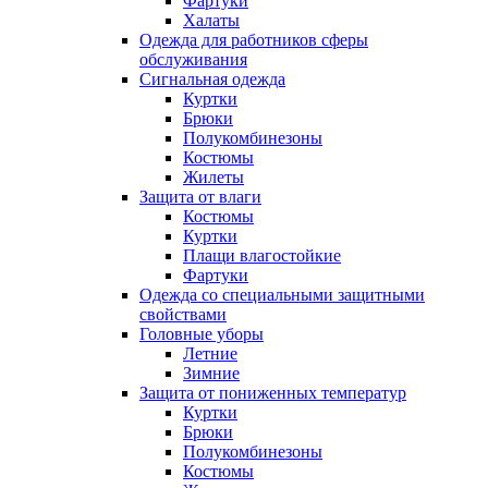
Фартуки
Халаты
Одежда для работников сферы
обслуживания
Сигнальная одежда
Куртки
Брюки
Полукомбинезоны
Костюмы
Жилеты
Защита от влаги
Костюмы
Куртки
Плащи влагостойкие
Фартуки
Одежда со специальными защитными
свойствами
Головные уборы
Летние
Зимние
Защита от пониженных температур
Куртки
Брюки
Полукомбинезоны
Костюмы