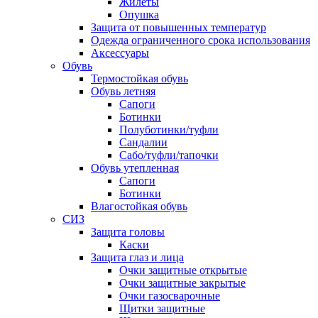
Жилеты
Опушка
Защита от повышенных температур
Одежда ограниченного срока использования
Аксессуары
Обувь
Термостойкая обувь
Обувь летняя
Сапоги
Ботинки
Полуботинки/туфли
Сандалии
Сабо/туфли/тапочки
Обувь утепленная
Сапоги
Ботинки
Влагостойкая обувь
СИЗ
Защита головы
Каски
Защита глаз и лица
Очки защитные открытые
Очки защитные закрытые
Очки газосварочные
Щитки защитные