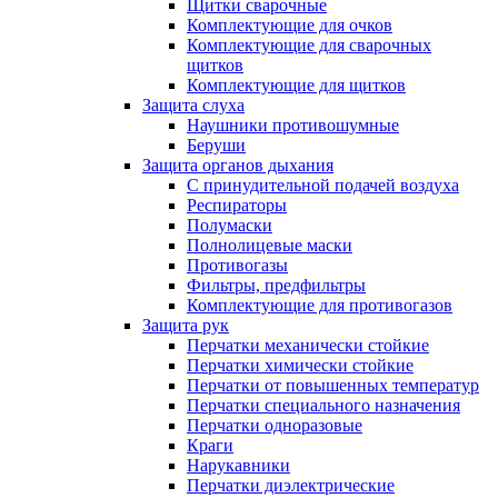
Щитки сварочные
Комплектующие для очков
Комплектующие для сварочных
щитков
Комплектующие для щитков
Защита слуха
Наушники противошумные
Беруши
Защита органов дыхания
С принудительной подачей воздуха
Респираторы
Полумаски
Полнолицевые маски
Противогазы
Фильтры, предфильтры
Комплектующие для противогазов
Защита рук
Перчатки механически стойкие
Перчатки химически стойкие
Перчатки от повышенных температур
Перчатки специального назначения
Перчатки одноразовые
Краги
Нарукавники
Перчатки диэлектрические