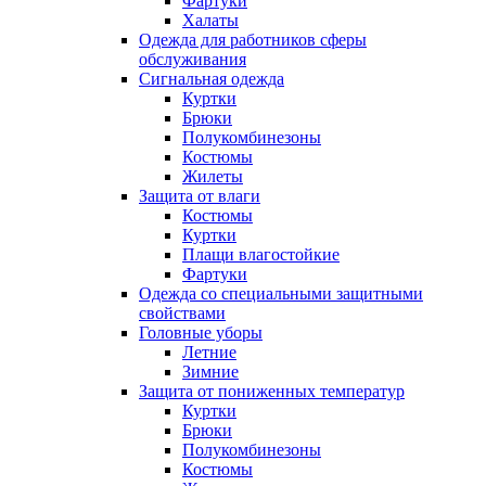
Фартуки
Халаты
Одежда для работников сферы
обслуживания
Сигнальная одежда
Куртки
Брюки
Полукомбинезоны
Костюмы
Жилеты
Защита от влаги
Костюмы
Куртки
Плащи влагостойкие
Фартуки
Одежда со специальными защитными
свойствами
Головные уборы
Летние
Зимние
Защита от пониженных температур
Куртки
Брюки
Полукомбинезоны
Костюмы