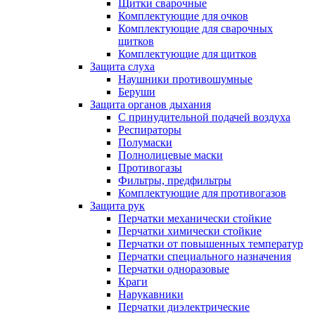
Щитки сварочные
Комплектующие для очков
Комплектующие для сварочных
щитков
Комплектующие для щитков
Защита слуха
Наушники противошумные
Беруши
Защита органов дыхания
С принудительной подачей воздуха
Респираторы
Полумаски
Полнолицевые маски
Противогазы
Фильтры, предфильтры
Комплектующие для противогазов
Защита рук
Перчатки механически стойкие
Перчатки химически стойкие
Перчатки от повышенных температур
Перчатки специального назначения
Перчатки одноразовые
Краги
Нарукавники
Перчатки диэлектрические