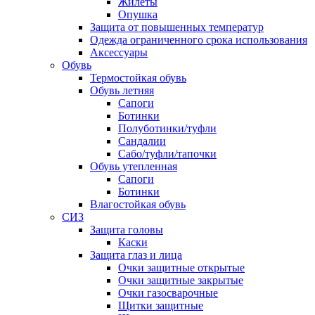
Жилеты
Опушка
Защита от повышенных температур
Одежда ограниченного срока использования
Аксессуары
Обувь
Термостойкая обувь
Обувь летняя
Сапоги
Ботинки
Полуботинки/туфли
Сандалии
Сабо/туфли/тапочки
Обувь утепленная
Сапоги
Ботинки
Влагостойкая обувь
СИЗ
Защита головы
Каски
Защита глаз и лица
Очки защитные открытые
Очки защитные закрытые
Очки газосварочные
Щитки защитные