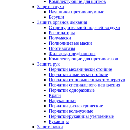
Комплектующие для щитков
Защита слуха
Наушники противошумные
Беруши
Защита органов дыхания
С принудительной подачей воздуха
Респираторы
Полумаски
Полнолицевые маски
Противогазы
Фильтры, предфильтры
Комплектующие для противогазов
Защита рук
Перчатки механически стойкие
Перчатки химически стойкие
Перчатки от повышенных температур
Перчатки специального назначения
Перчатки одноразовые
Краги
Нарукавники
Перчатки диэлектрические
Перчатки кольчужные
Перчатки/рукавицы утепленные
Рукавицы
Защита кожи