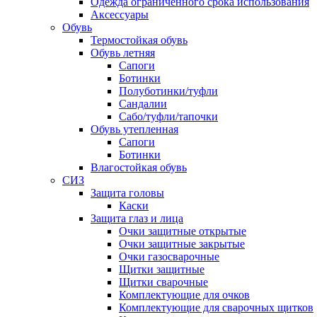
Одежда ограниченного срока использования
Аксессуары
Обувь
Термостойкая обувь
Обувь летняя
Сапоги
Ботинки
Полуботинки/туфли
Сандалии
Сабо/туфли/тапочки
Обувь утепленная
Сапоги
Ботинки
Влагостойкая обувь
СИЗ
Защита головы
Каски
Защита глаз и лица
Очки защитные открытые
Очки защитные закрытые
Очки газосварочные
Щитки защитные
Щитки сварочные
Комплектующие для очков
Комплектующие для сварочных щитков