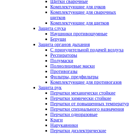
Щитки сварочные
Комплектующие для очков
Комплектующие для сварочных
щитков
Комплектующие для щитков
Защита слуха
Наушники противошумные
Беруши
Защита органов дыхания
С принудительной подачей воздуха
Респираторы
Полумаски
Полнолицевые маски
Противогазы
Фильтры, предфильтры
Комплектующие для противогазов
Защита рук
Перчатки механически стойкие
Перчатки химически стойкие
Перчатки от повышенных температур
Перчатки специального назначения
Перчатки одноразовые
Краги
Нарукавники
Перчатки диэлектрические