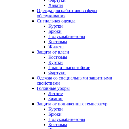
Фартуки
Халаты
Одежда для работников сферы
обслуживания
Сигнальная одежда
Куртки
Брюки
Полукомбинезоны
Костюмы
Жилеты
Защита от влаги
Костюмы
Куртки
Плащи влагостойкие
Фартуки
Одежда со специальными защитными
свойствами
Головные уборы
Летние
Зимние
Защита от пониженных температур
Куртки
Брюки
Полукомбинезоны
Костюмы