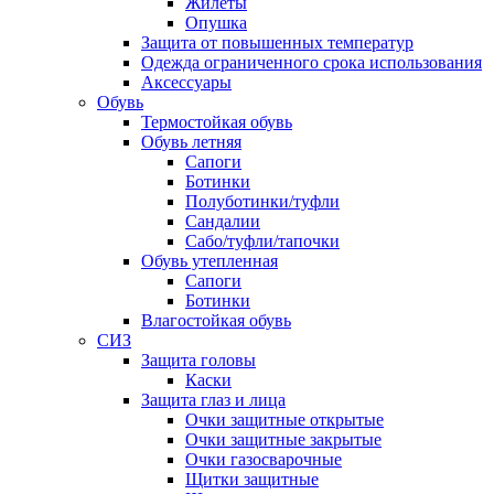
Жилеты
Опушка
Защита от повышенных температур
Одежда ограниченного срока использования
Аксессуары
Обувь
Термостойкая обувь
Обувь летняя
Сапоги
Ботинки
Полуботинки/туфли
Сандалии
Сабо/туфли/тапочки
Обувь утепленная
Сапоги
Ботинки
Влагостойкая обувь
СИЗ
Защита головы
Каски
Защита глаз и лица
Очки защитные открытые
Очки защитные закрытые
Очки газосварочные
Щитки защитные