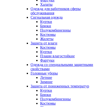
Фартуки
Халаты
Одежда для работников сферы
обслуживания
Сигнальная одежда
Куртки
Брюки
Полукомбинезоны
Костюмы
Жилеты
Защита от влаги
Костюмы
Куртки
Плащи влагостойкие
Фартуки
Одежда со специальными защитными
свойствами
Головные уборы
Летние
Зимние
Защита от пониженных температур
Куртки
Брюки
Полукомбинезоны
Костюмы