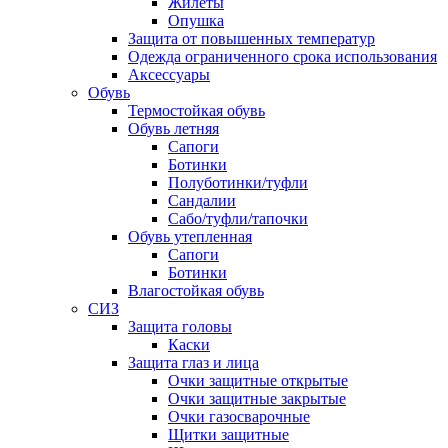
Жилеты
Опушка
Защита от повышенных температур
Одежда ограниченного срока использования
Аксессуары
Обувь
Термостойкая обувь
Обувь летняя
Сапоги
Ботинки
Полуботинки/туфли
Сандалии
Сабо/туфли/тапочки
Обувь утепленная
Сапоги
Ботинки
Влагостойкая обувь
СИЗ
Защита головы
Каски
Защита глаз и лица
Очки защитные открытые
Очки защитные закрытые
Очки газосварочные
Щитки защитные