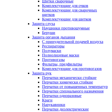
Щитки сварочные
Комплектующие для очков
Комплектующие для сварочных
щитков
Комплектующие для щитков
Защита слуха
Наушники противошумные
Беруши
Защита органов дыхания
С принудительной подачей воздуха
Респираторы
Полумаски
Полнолицевые маски
Противогазы
Фильтры, предфильтры
Комплектующие для противогазов
Защита рук
Перчатки механически стойкие
Перчатки химически стойкие
Перчатки от повышенных температур
Перчатки специального назначения
Перчатки одноразовые
Краги
Нарукавники
Перчатки диэлектрические