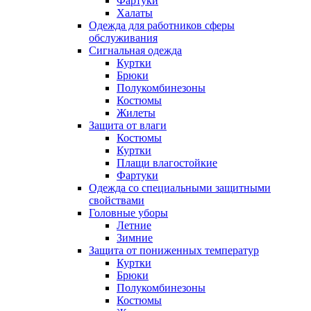
Фартуки
Халаты
Одежда для работников сферы
обслуживания
Сигнальная одежда
Куртки
Брюки
Полукомбинезоны
Костюмы
Жилеты
Защита от влаги
Костюмы
Куртки
Плащи влагостойкие
Фартуки
Одежда со специальными защитными
свойствами
Головные уборы
Летние
Зимние
Защита от пониженных температур
Куртки
Брюки
Полукомбинезоны
Костюмы