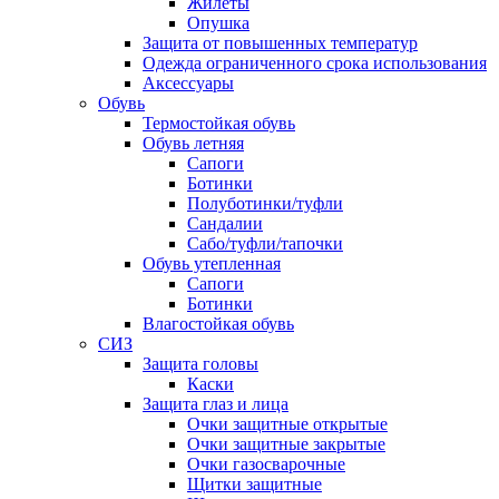
Жилеты
Опушка
Защита от повышенных температур
Одежда ограниченного срока использования
Аксессуары
Обувь
Термостойкая обувь
Обувь летняя
Сапоги
Ботинки
Полуботинки/туфли
Сандалии
Сабо/туфли/тапочки
Обувь утепленная
Сапоги
Ботинки
Влагостойкая обувь
СИЗ
Защита головы
Каски
Защита глаз и лица
Очки защитные открытые
Очки защитные закрытые
Очки газосварочные
Щитки защитные