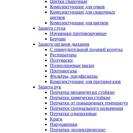
Щитки сварочные
Комплектующие для очков
Комплектующие для сварочных
щитков
Комплектующие для щитков
Защита слуха
Наушники противошумные
Беруши
Защита органов дыхания
С принудительной подачей воздуха
Респираторы
Полумаски
Полнолицевые маски
Противогазы
Фильтры, предфильтры
Комплектующие для противогазов
Защита рук
Перчатки механически стойкие
Перчатки химически стойкие
Перчатки от повышенных температур
Перчатки специального назначения
Перчатки одноразовые
Краги
Нарукавники
Перчатки диэлектрические