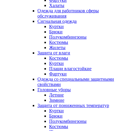
Фартуки
Халаты
Одежда для работников сферы
обслуживания
Сигнальная одежда
Куртки
Брюки
Полукомбинезоны
Костюмы
Жилеты
Защита от влаги
Костюмы
Куртки
Плащи влагостойкие
Фартуки
Одежда со специальными защитными
свойствами
Головные уборы
Летние
Зимние
Защита от пониженных температур
Куртки
Брюки
Полукомбинезоны
Костюмы