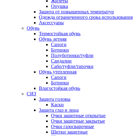
Жилеты
Опушка
Защита от повышенных температур
Одежда ограниченного срока использования
Аксессуары
Обувь
Термостойкая обувь
Обувь летняя
Сапоги
Ботинки
Полуботинки/туфли
Сандалии
Сабо/туфли/тапочки
Обувь утепленная
Сапоги
Ботинки
Влагостойкая обувь
СИЗ
Защита головы
Каски
Защита глаз и лица
Очки защитные открытые
Очки защитные закрытые
Очки газосварочные
Щитки защитные