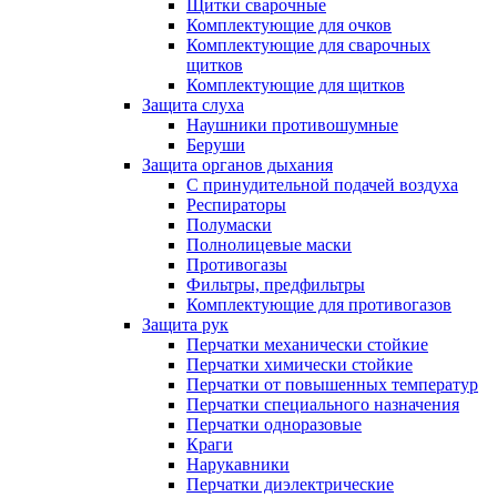
Щитки сварочные
Комплектующие для очков
Комплектующие для сварочных
щитков
Комплектующие для щитков
Защита слуха
Наушники противошумные
Беруши
Защита органов дыхания
С принудительной подачей воздуха
Респираторы
Полумаски
Полнолицевые маски
Противогазы
Фильтры, предфильтры
Комплектующие для противогазов
Защита рук
Перчатки механически стойкие
Перчатки химически стойкие
Перчатки от повышенных температур
Перчатки специального назначения
Перчатки одноразовые
Краги
Нарукавники
Перчатки диэлектрические