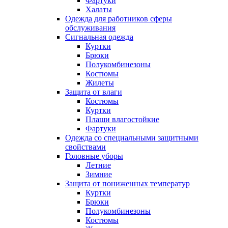
Фартуки
Халаты
Одежда для работников сферы
обслуживания
Сигнальная одежда
Куртки
Брюки
Полукомбинезоны
Костюмы
Жилеты
Защита от влаги
Костюмы
Куртки
Плащи влагостойкие
Фартуки
Одежда со специальными защитными
свойствами
Головные уборы
Летние
Зимние
Защита от пониженных температур
Куртки
Брюки
Полукомбинезоны
Костюмы