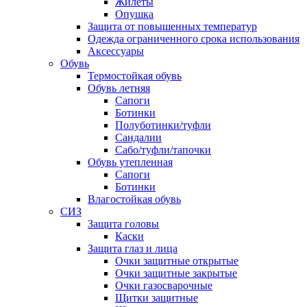
Жилеты
Опушка
Защита от повышенных температур
Одежда ограниченного срока использования
Аксессуары
Обувь
Термостойкая обувь
Обувь летняя
Сапоги
Ботинки
Полуботинки/туфли
Сандалии
Сабо/туфли/тапочки
Обувь утепленная
Сапоги
Ботинки
Влагостойкая обувь
СИЗ
Защита головы
Каски
Защита глаз и лица
Очки защитные открытые
Очки защитные закрытые
Очки газосварочные
Щитки защитные