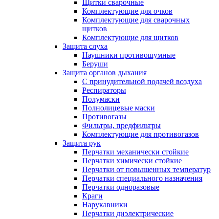
Щитки сварочные
Комплектующие для очков
Комплектующие для сварочных
щитков
Комплектующие для щитков
Защита слуха
Наушники противошумные
Беруши
Защита органов дыхания
С принудительной подачей воздуха
Респираторы
Полумаски
Полнолицевые маски
Противогазы
Фильтры, предфильтры
Комплектующие для противогазов
Защита рук
Перчатки механически стойкие
Перчатки химически стойкие
Перчатки от повышенных температур
Перчатки специального назначения
Перчатки одноразовые
Краги
Нарукавники
Перчатки диэлектрические