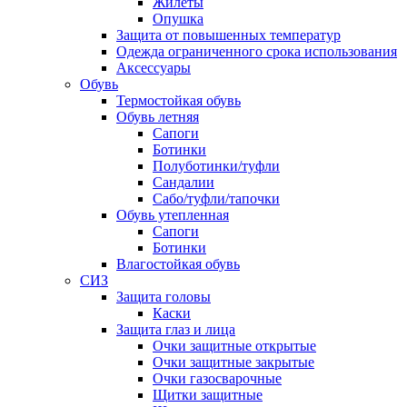
Жилеты
Опушка
Защита от повышенных температур
Одежда ограниченного срока использования
Аксессуары
Обувь
Термостойкая обувь
Обувь летняя
Сапоги
Ботинки
Полуботинки/туфли
Сандалии
Сабо/туфли/тапочки
Обувь утепленная
Сапоги
Ботинки
Влагостойкая обувь
СИЗ
Защита головы
Каски
Защита глаз и лица
Очки защитные открытые
Очки защитные закрытые
Очки газосварочные
Щитки защитные