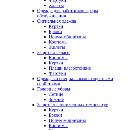
Фартуки
Халаты
Одежда для работников сферы
обслуживания
Сигнальная одежда
Куртки
Брюки
Полукомбинезоны
Костюмы
Жилеты
Защита от влаги
Костюмы
Куртки
Плащи влагостойкие
Фартуки
Одежда со специальными защитными
свойствами
Головные уборы
Летние
Зимние
Защита от пониженных температур
Куртки
Брюки
Полукомбинезоны
Костюмы