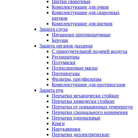
Щитки сварочные
Комплектующие для очков
Комплектующие для сварочных
щитков
Комплектующие для щитков
Защита слуха
Наушники противошумные
Беруши
Защита органов дыхания
С принудительной подачей воздуха
Респираторы
Полумаски
Полнолицевые маски
Противогазы
Фильтры, предфильтры
Комплектующие для противогазов
Защита рук
Перчатки механически стойкие
Перчатки химически стойкие
Перчатки от повышенных температур
Перчатки специального назначения
Перчатки одноразовые
Краги
Нарукавники
Перчатки диэлектрические