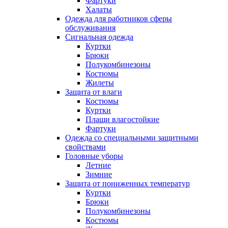
Фартуки
Халаты
Одежда для работников сферы
обслуживания
Сигнальная одежда
Куртки
Брюки
Полукомбинезоны
Костюмы
Жилеты
Защита от влаги
Костюмы
Куртки
Плащи влагостойкие
Фартуки
Одежда со специальными защитными
свойствами
Головные уборы
Летние
Зимние
Защита от пониженных температур
Куртки
Брюки
Полукомбинезоны
Костюмы