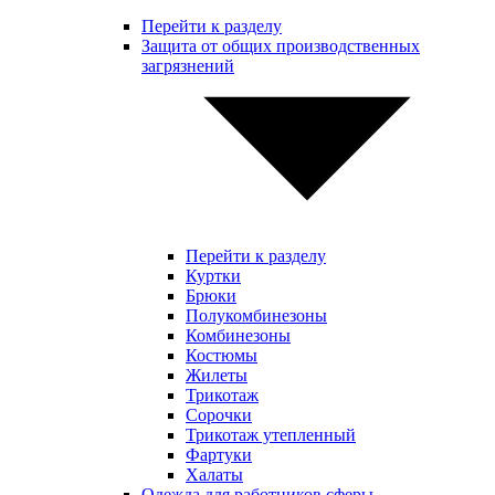
Перейти к разделу
Защита от общих производственных
загрязнений
Перейти к разделу
Куртки
Брюки
Полукомбинезоны
Комбинезоны
Костюмы
Жилеты
Трикотаж
Сорочки
Трикотаж утепленный
Фартуки
Халаты
Одежда для работников сферы