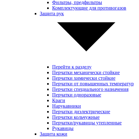
Фильтры, предфильтры
Комплектующие для противогазов
Защита рук
Перейти к разделу
Перчатки механически стойкие
Перчатки химически стойкие
Перчатки от повышенных температур
Перчатки специального назначения
Перчатки одноразовые
Краги
Нарукавники
Перчатки диэлектрические
Перчатки кольчужные
Перчатки/рукавицы утепленные
Рукавицы
Защита кожи