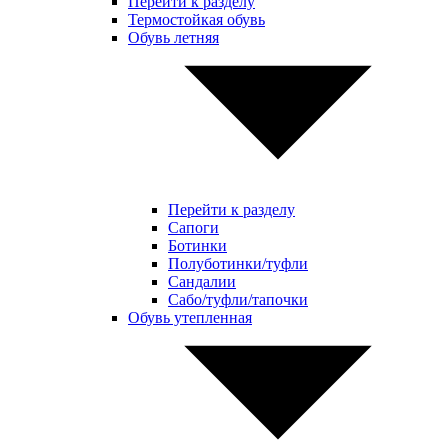
Перейти к разделу
Термостойкая обувь
Обувь летняя
Перейти к разделу
Сапоги
Ботинки
Полуботинки/туфли
Сандалии
Сабо/туфли/тапочки
Обувь утепленная