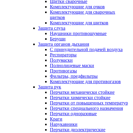
Щитки сварочные
Комплектующие для очков
Комплектующие для сварочных
щитков
Комплектующие для щитков
Защита слуха
Наушники противошумные
Беруши
Защита органов дыхания
С принудительной подачей воздуха
Респираторы
Полумаски
Полнолицевые маски
Противогазы
Фильтры, предфильтры
Комплектующие для противогазов
Защита рук
Перчатки механически стойкие
Перчатки химически стойкие
Перчатки от повышенных температур
Перчатки специального назначения
Перчатки одноразовые
Краги
Нарукавники
Перчатки диэлектрические