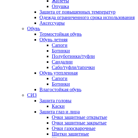
Жилеты
Опушка
Защита от повышенных температур
Одежда ограниченного срока использования
Аксессуары
Обувь
Термостойкая обувь
Обувь летняя
Сапоги
Ботинки
Полуботинки/туфли
Сандалии
Сабо/туфли/тапочки
Обувь утепленная
Сапоги
Ботинки
Влагостойкая обувь
СИЗ
Защита головы
Каски
Защита глаз и лица
Очки защитные открытые
Очки защитные закрытые
Очки газосварочные
Щитки защитные