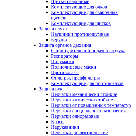
Щитки сварочные
Комплектующие для очков
Комплектующие для сварочных
щитков
Комплектующие для щитков
Защита слуха
Наушники противошумные
Беруши
Защита органов дыхания
С принудительной подачей воздуха
Респираторы
Полумаски
Полнолицевые маски
Противогазы
Фильтры, предфильтры
Комплектующие для противогазов
Защита рук
Перчатки механически стойкие
Перчатки химически стойкие
Перчатки от повышенных температур
Перчатки специального назначения
Перчатки одноразовые
Краги
Нарукавники
Перчатки диэлектрические