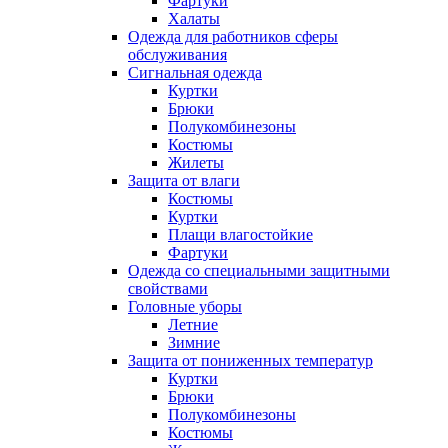
Фартуки
Халаты
Одежда для работников сферы
обслуживания
Сигнальная одежда
Куртки
Брюки
Полукомбинезоны
Костюмы
Жилеты
Защита от влаги
Костюмы
Куртки
Плащи влагостойкие
Фартуки
Одежда со специальными защитными
свойствами
Головные уборы
Летние
Зимние
Защита от пониженных температур
Куртки
Брюки
Полукомбинезоны
Костюмы