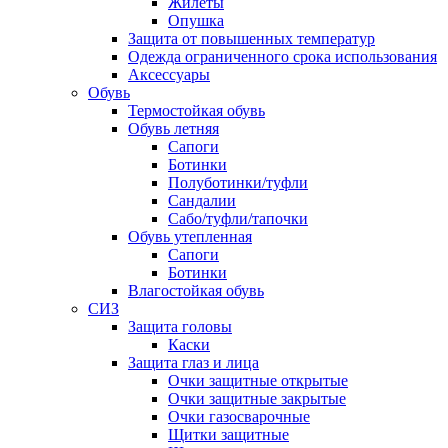
Жилеты
Опушка
Защита от повышенных температур
Одежда ограниченного срока использования
Аксессуары
Обувь
Термостойкая обувь
Обувь летняя
Сапоги
Ботинки
Полуботинки/туфли
Сандалии
Сабо/туфли/тапочки
Обувь утепленная
Сапоги
Ботинки
Влагостойкая обувь
СИЗ
Защита головы
Каски
Защита глаз и лица
Очки защитные открытые
Очки защитные закрытые
Очки газосварочные
Щитки защитные